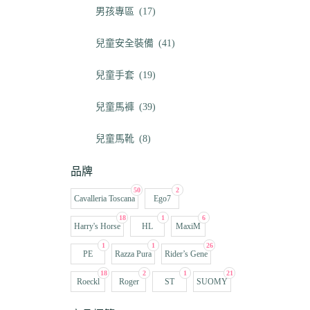
男孩專區
(17)
兒童安全裝備
(41)
兒童手套
(19)
兒童馬褲
(39)
兒童馬靴
(8)
品牌
50
2
Cavalleria Toscana
Ego7
18
1
6
Harry's Horse
HL
MaxiM
1
1
26
PE
Razza Pura
Rider’s Gene
18
2
1
21
Roeckl
Roger
ST
SUOMY