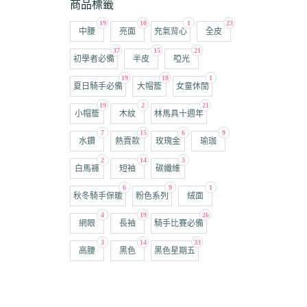
商品標籤
19
10
1
23
中腰
亮面
充氣背心
全皮
37
15
21
初學者必備
半皮
啞光
19
18
1
夏日騎手必備
大帽簷
女童休閒
19
2
21
小帽簷
木紋
林馬具十週年
7
15
6
9
水鑽
熱賣款
玫瑰金
瑜珈
2
14
3
白馬褲
短袖
碳纖維
6
9
1
秋冬騎手保暖
粉色系列
絨面
4
19
26
網眼
長袖
騎手比賽必備
3
14
33
高腰
黑色
黑色星期五