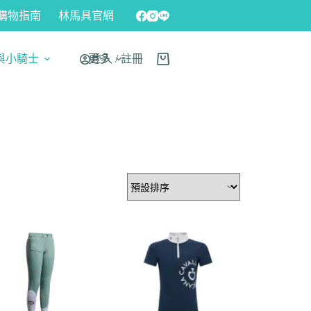
購物指南
林馬具官網
與小騎士
更多
登入 / 註冊