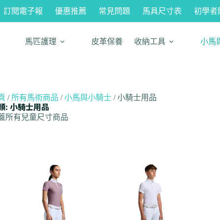
訂閱電子報
優惠推薦
常見問題
馬具尺寸表
初學者
馬匹護理
皮革保養
收納工具
小馬
頁
/
所有馬術商品
/
小馬與小騎士
/ 小騎士用品
類: 小騎士用品
蓋所有兒童尺寸商品