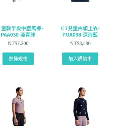
T 童款半皮中腰馬褲-
CT兒童白領上衣-
PAA030-淺青綠
POA098-深海藍
NT$
7,200
NT$
3,480
選擇規格
加入購物車