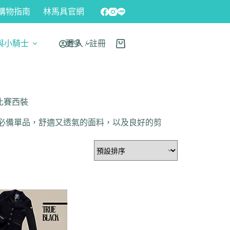
購物指南
林馬具官網
與小騎士
更多
登入 / 註冊
孩比賽西裝
必備單品，舒適又透氣的面料，以及良好的剪