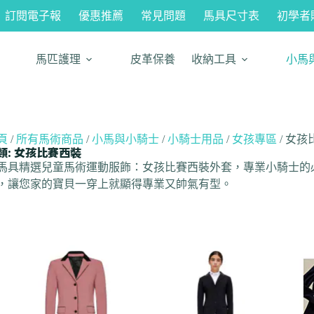
訂閱電子報
優惠推薦
常見問題
馬具尺寸表
初學者
馬匹護理
皮革保養
收納工具
小馬
頁
/
所有馬術商品
/
小馬與小騎士
/
小騎士用品
/
女孩專區
/ 女
類: 女孩比賽西裝
馬具精選兒童馬術運動服飾：女孩比賽西裝外套，專業小騎士的
，讓您家的寶貝一穿上就顯得專業又帥氣有型。