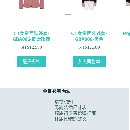
CT女童西裝外套-
CT女童西裝外套-
R
GBA006-乾燥玫瑰
GBA006-黑色
NT$
12,580
NT$
12,580
選擇規格
加入購物車
會員必看內容
購物須知
馬術裝備尺寸表
騎馬初學者選購指南
林馬具精選好文
備