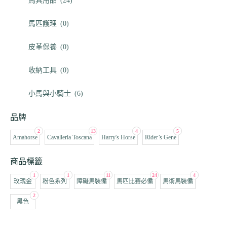
馬具用品
(24)
馬匹護理
(0)
皮革保養
(0)
收納工具
(0)
小馬與小騎士
(6)
品牌
2
13
4
5
Amahorse
Cavalleria Toscana
Harry's Horse
Rider’s Gene
商品標籤
1
1
11
24
4
玫瑰金
粉色系列
障礙馬裝備
馬匹比賽必備
馬術馬裝備
2
黑色