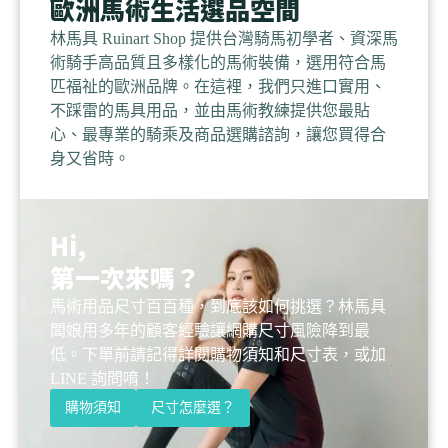
歐洲馬術生活選品空間
林馬具 Ruinart Shop 提供台灣騎馬初學者、資深馬
術騎手高品質且多樣化的馬術裝備，選用符合馬
匹福祉的歐洲品牌。在這裡，我們只進口實用、
不踩雷的馬具用品，並由馬術教練提供您最貼
心、最專業的騎乘及商品選購諮詢，讓您買得合
身又省時。
Hi,
第一次來嗎？
馬術用品尺寸百百種，到底該如何挑選？林馬具
闆娘用多年的顧客經驗讓網購尺寸風險降到最
低。下單前請記得詳閱購物須知和尺寸表，或加
LINE 詢問唷！
購物須知
尺寸怎麼選？