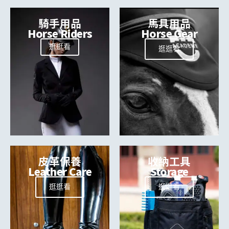
騎手用品
馬具用品
Horse Riders
Horse Gear
逛逛看
逛逛看
皮革保養
收納工具
Leather Care
Storage
逛逛看
逛逛看