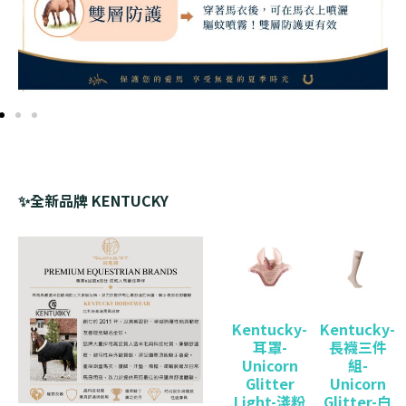
✨全新品牌 KENTUCKY
Kentucky-
Kentucky-
耳罩-
長襪三件
Unicorn
組-
Glitter
Unicorn
Light-淺粉
Glitter-白