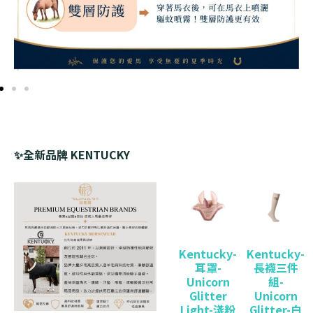
✨全新品牌 KENTUCKY
Kentucky-
Kentucky-
耳罩-
長襪三件
Unicorn
組-
Glitter
Unicorn
Light-淺粉
Glitter-白