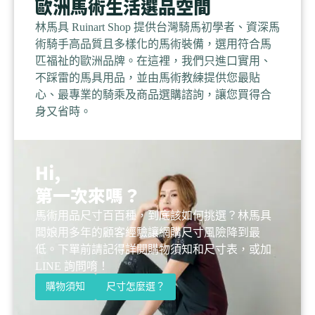
歐洲馬術生活選品空間
林馬具 Ruinart Shop 提供台灣騎馬初學者、資深馬
術騎手高品質且多樣化的馬術裝備，選用符合馬
匹福祉的歐洲品牌。在這裡，我們只進口實用、
不踩雷的馬具用品，並由馬術教練提供您最貼
心、最專業的騎乘及商品選購諮詢，讓您買得合
身又省時。
Hi,
第一次來嗎？
馬術用品尺寸百百種，到底該如何挑選？林馬具
闆娘用多年的顧客經驗讓網購尺寸風險降到最
低。下單前請記得詳閱購物須知和尺寸表，或加
LINE 詢問唷！
購物須知
尺寸怎麼選？