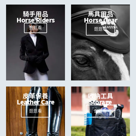
騎手用品
馬具用品
Horse Riders
Horse Gear
逛逛看
逛逛看
皮革保養
收納工具
Leather Care
Storage
逛逛看
逛逛看