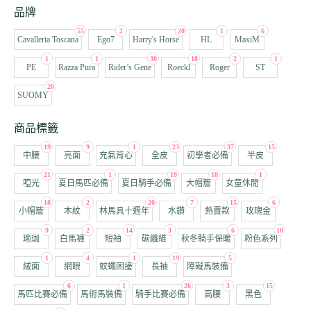
品牌
55
2
20
1
6
Cavalleria Toscana
Ego7
Harry's Horse
HL
MaxiM
1
1
30
18
2
1
PE
Razza Pura
Rider’s Gene
Roeckl
Roger
ST
20
SUOMY
商品標籤
19
9
1
23
37
15
中腰
亮面
充氣背心
全皮
初學者必備
半皮
21
1
19
18
1
啞光
夏日馬匹必備
夏日騎手必備
大帽簷
女童休閒
18
2
20
7
15
6
小帽簷
木紋
林馬具十週年
水鑽
熱賣款
玫瑰金
9
2
14
3
6
10
瑜珈
白馬褲
短袖
碳纖維
秋冬騎手保暖
粉色系列
1
4
1
19
5
絨面
網眼
蚊蠅困擾
長袖
障礙馬裝備
6
1
26
3
15
馬匹比賽必備
馬術馬裝備
騎手比賽必備
高腰
黑色