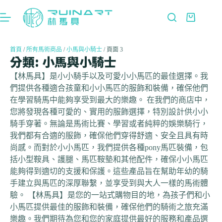
首頁
/
所有馬術商品
/
小馬與小騎士
/ 頁面 3
分類: 小馬與小騎士
【林馬具】是小小騎手以及可愛小小馬匹的最佳選擇。我
們提供各種適合孩童和小小馬匹的服飾和裝備，確保他們
在學習騎馬中能夠享受到最大的樂趣。 在我們的商店中，
您將發現各種可愛的、實用的服飾選擇，特別設計供小小
騎手穿著。無論是馬術比賽、學習或者純粹的娛樂騎行，
我們都有合適的服飾，確保他們穿得舒適、安全且具有時
尚感。而對於小小馬匹，我們提供各種pony馬匹裝備，包
括小型鞍具、護腿、馬匹鞍墊和其他配件，確保小小馬匹
能夠得到適切的支援和保護。這些產品旨在幫助年幼的騎
手建立與馬匹的深厚聯繫，並享受到與大人一樣的馬術體
驗。 【林馬具】是您的一站式購物目的地，為孩子們和小
小馬匹提供最佳的服飾和裝備，確保他們的騎術之旅充滿
樂趣。我們期待為您和您的家庭提供最好的服務和產品選