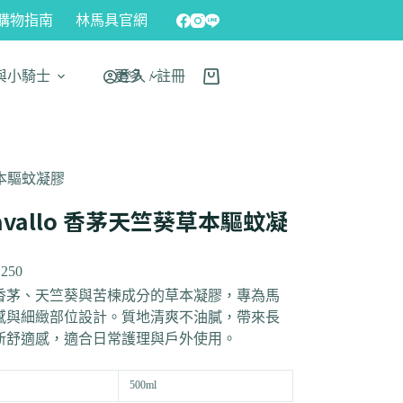
購物指南
林馬具官網
與小騎士
更多
登入 / 註冊
葵草本驅蚊凝膠
avallo 香茅天竺葵草本驅蚊凝
,250
香茅、天竺葵與苦楝成分的草本凝膠，專為馬
感與細緻部位設計。質地清爽不油膩，帶來長
新舒適感，適合日常護理與戶外使用。
500ml