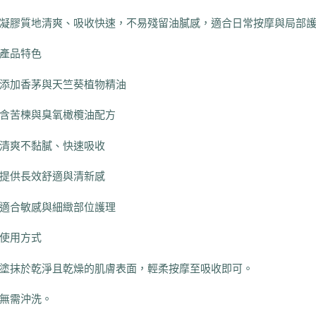
凝膠質地清爽、吸收快速，不易殘留油膩感，適合日常按摩與局部
產品特色
添加香茅與天竺葵植物精油
含苦楝與臭氧橄欖油配方
清爽不黏膩、快速吸收
提供長效舒適與清新感
適合敏感與細緻部位護理
使用方式
塗抹於乾淨且乾燥的肌膚表面，輕柔按摩至吸收即可。
無需沖洗。