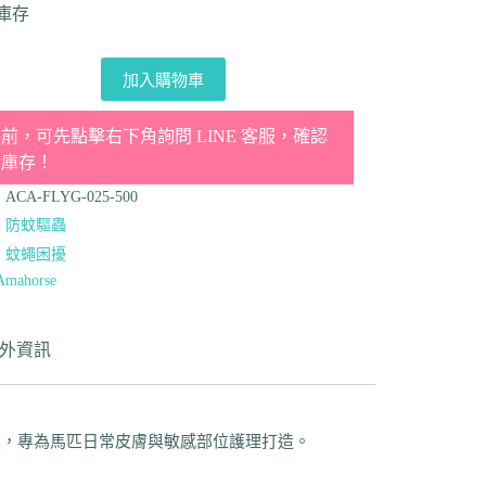
件庫存
加入購物車
前，可先點擊右下角詢問 LINE 客服，確認
品庫存！
：
ACA-FLYG-025-500
：
防蚊驅蟲
：
蚊蠅困擾
Amahorse
外資訊
油科技，專為馬匹日常皮膚與敏感部位護理打造。