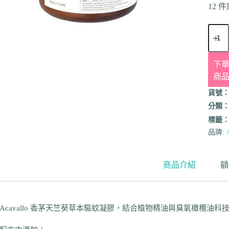
12 
下單
商
貨號
分類
標籤
品牌:
商品介紹
額
Acavallo 香茅天竺葵草本驅蚊凝膠，結合植物精油與臭氧橄欖