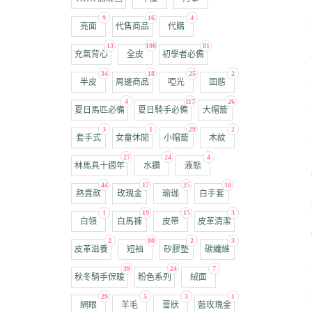
9
16
4
亮面
代售商品
代購
13
100
81
充氣背心
全皮
初學者必備
34
18
25
2
半皮
周邊商品
啞光
固態
4
117
26
夏日馬匹必備
夏日騎手必備
大帽簷
3
1
29
2
套手式
女童休閒
小帽簷
木紋
27
24
4
林馬具十週年
水鑽
液態
44
17
25
18
熱賣款
玫瑰金
瑜珈
白手套
1
19
15
3
白領
白馬褲
皮帶
皮革清潔
2
80
2
3
皮革滋養
短袖
矽膠墊
碳纖維
39
24
7
秋冬騎手保暖
粉色系列
絨面
29
5
3
1
網眼
羊毛
膏狀
藍玫瑰金