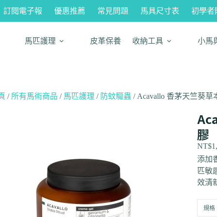
訂閱電子報
優惠推薦
常見問題
馬具尺寸表
初學者
馬匹護理
皮革保養
收納工具
小馬
頁
/
所有馬術商品
/
馬匹護理
/
防蚊驅蟲
/ Acavallo 香茅天竺
Ac
膠
NT$
1
添加
匹敏
效清
規格