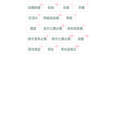
12
79
1
7
蚊蠅困擾
長袖
長襪
防曬
4
14
3
防潑水
障礙馬裝備
零碼
7
24
9
霧面
馬匹比賽必備
馬術馬裝備
6
110
58
騎手夏季必備
騎手比賽必備
高腰
2
47
117
黑玫瑰金
黑色
黑色星期五