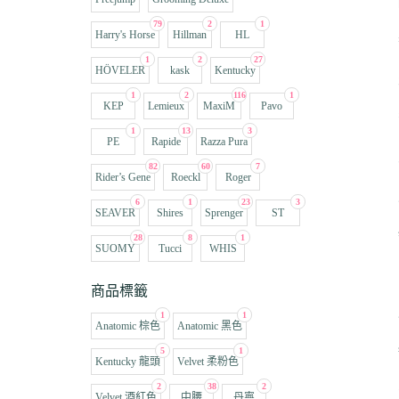
79
2
1
Harry's Horse
Hillman
HL
1
2
27
HÖVELER
kask
Kentucky
1
2
116
1
KEP
Lemieux
MaxiM
Pavo
1
13
3
PE
Rapide
Razza Pura
82
60
7
Rider’s Gene
Roeckl
Roger
6
1
23
3
SEAVER
Shires
Sprenger
ST
28
8
1
SUOMY
Tucci
WHIS
商品標籤
1
1
Anatomic 棕色
Anatomic 黑色
5
1
Kentucky 龍頭
Velvet 柔粉色
2
38
2
Velvet 酒紅色
中腰
丹寧