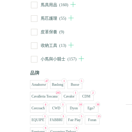
馬具用品
(160)
馬匹護理
(55)
皮革保養
(9)
收納工具
(13)
小馬與小騎士
(157)
品牌
47
1
5
Amahorse
Baslong
Busse
285
1
2
Cavalleria Toscana
Cavalor
CDM
4
1
10
30
Ceecoach
CWD
Dyon
Ego7
1
3
5
15
EQUIPE
FABBRI
Fair Play
Foran
9
9
Freejump
Grooming Deluxe