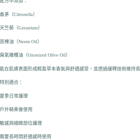
配方中添加：
香茅（Citronella）
天竺葵（Geranium）
苦楝油（Neem Oil）
臭氧橄欖油（Ozonized Olive Oil）
能在肌膚表面形成輕盈草本香氣與舒適感受，並透過緩釋技術維持
特別適合：
夏季日常護理
戶外騎乘後使用
敏感與細緻部位護理
需要長時間舒適感時使用