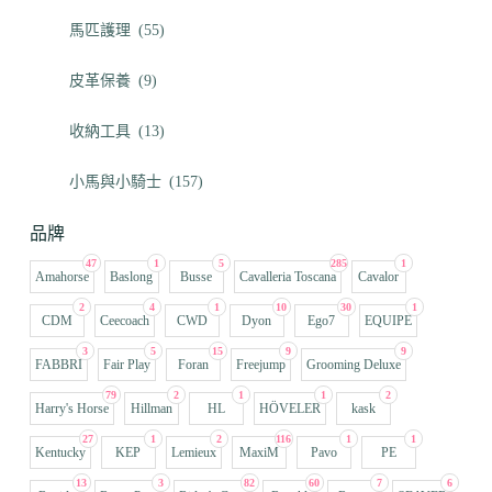
馬匹護理
(55)
皮革保養
(9)
收納工具
(13)
小馬與小騎士
(157)
品牌
47
1
5
285
1
Amahorse
Baslong
Busse
Cavalleria Toscana
Cavalor
2
4
1
10
30
1
CDM
Ceecoach
CWD
Dyon
Ego7
EQUIPE
3
5
15
9
9
FABBRI
Fair Play
Foran
Freejump
Grooming Deluxe
79
2
1
1
2
Harry's Horse
Hillman
HL
HÖVELER
kask
27
1
2
116
1
1
Kentucky
KEP
Lemieux
MaxiM
Pavo
PE
13
3
82
60
7
6