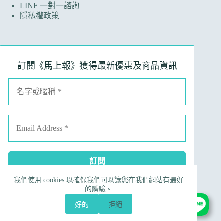
LINE 一對一諮詢
隱私權政策
訂閱《馬上報》獲得最新優惠及商品資訊
我們使用 cookies 以確保我們可以讓您在我們網站有最好
Facebook
Instagram
Line
電子郵件
的體驗。
電話號碼
好的
拒絕
Copyright © 2026 Ruinart 林馬具｜昀翼國際行銷有限公
司 90695190 版權所有，勿任意轉載｜
網站製作