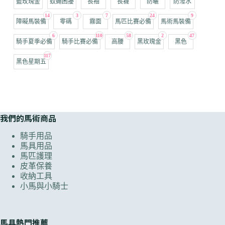
藍玫瑰金
蚊蠅困擾
長袖
長襪
防曬
防潑水
14
3
7
24
9
障礙馬裝備
零碼
霧面
馬匹比賽必備
馬術馬裝備
6
110
58
2
47
騎手夏季必備
騎手比賽必備
高腰
黑玫瑰金
黑色
117
黑色星期五
我們的馬術商品
騎手用品
馬具用品
馬匹護理
皮革保養
收納工具
小馬與小騎士
馬具熱門推薦