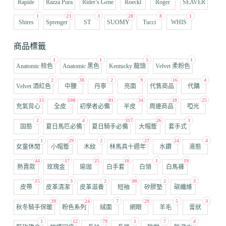
Rapide
Razza Pura
Rider’s Gene
Roeckl
Roger
SEAVER
1
23
3
28
8
1
Shires
Sprenger
ST
SUOMY
Tucci
WHIS
商品標籤
1
1
5
1
Anatomic 棕色
Anatomic 黑色
Kentucky 龍頭
Velvet 柔粉色
2
38
2
9
16
4
Velvet 酒紅色
中腰
丹寧
亮面
代售商品
代購
13
100
81
34
18
25
充氣背心
全皮
初學者必備
半皮
周邊商品
啞光
2
4
117
26
3
固態
夏日馬匹必備
夏日騎手必備
大帽簷
套手式
1
29
2
27
24
4
女童休閒
小帽簷
木紋
林馬具十週年
水鑽
液態
44
17
25
18
1
19
熱賣款
玫瑰金
瑜珈
白手套
白領
白馬褲
15
3
2
80
2
3
皮帶
皮革清潔
皮革滋養
短袖
矽膠墊
碳纖維
39
24
7
29
5
3
秋冬騎手保暖
粉色系列
絨面
網眼
羊毛
膏狀
1
12
79
1
7
4