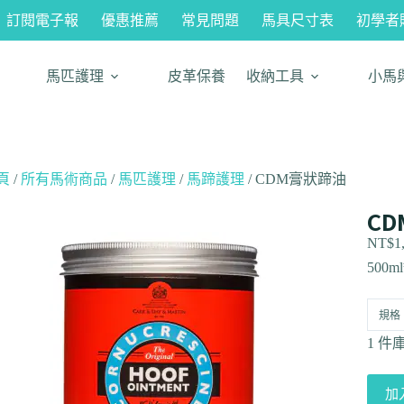
訂閱電子報
優惠推薦
常見問題
馬具尺寸表
初學者
馬匹護理
皮革保養
收納工具
小馬
頁
/
所有馬術商品
/
馬匹護理
/
馬蹄護理
/ CDM膏狀蹄油
C
NT$
1
500
規格
1 件
加