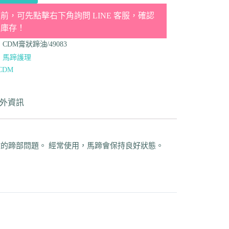
前，可先點擊右下角詢問 LINE 客服，確認
品庫存！
：
CDM膏狀蹄油/49083
：
馬蹄護理
CDM
外資訊
大多數的蹄部問題。 經常使用，馬蹄會保持良好狀態。