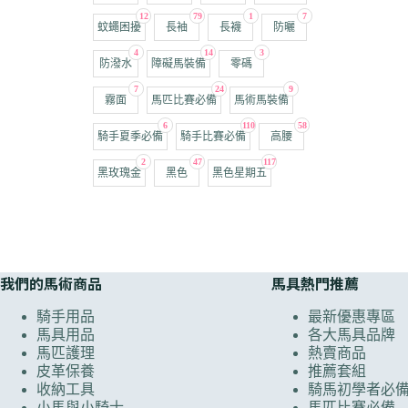
12
79
1
7
蚊蠅困擾
長袖
長襪
防曬
4
14
3
防潑水
障礙馬裝備
零碼
7
24
9
霧面
馬匹比賽必備
馬術馬裝備
6
110
58
騎手夏季必備
騎手比賽必備
高腰
2
47
117
黑玫瑰金
黑色
黑色星期五
我們的馬術商品
馬具熱門推薦
騎手用品
最新優惠專區
馬具用品
各大馬具品牌
馬匹護理
熱賣商品
皮革保養
推薦套組
收納工具
騎馬初學者必
小馬與小騎士
馬匹比賽必備