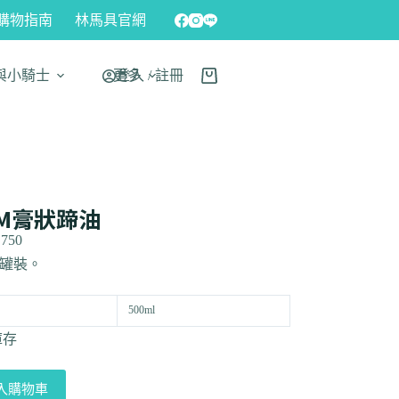
購物指南
林馬具官網
與小騎士
更多
登入 / 註冊
DM膏狀蹄油
,750
ml罐裝。
500ml
庫存
入購物車