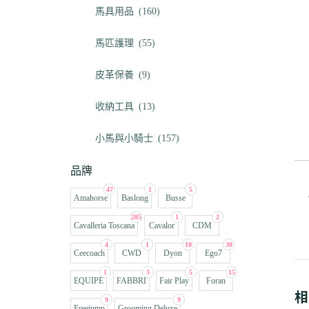
馬具用品
(160)
馬匹護理
(55)
皮革保養
(9)
收納工具
(13)
小馬與小騎士
(157)
品牌
47
1
5
Amahorse
Baslong
Busse
285
1
2
Cavalleria Toscana
Cavalor
CDM
4
1
10
30
Ceecoach
CWD
Dyon
Ego7
1
3
5
15
EQUIPE
FABBRI
Fair Play
Foran
相
9
9
Freejump
Grooming Deluxe