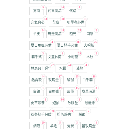
9
16
4
亮面
代售商品
代購
13
100
81
充氣背心
全皮
初學者必備
34
18
25
2
半皮
周邊商品
啞光
固態
4
117
26
夏日馬匹必備
夏日騎手必備
大帽簷
3
1
29
2
套手式
女童休閒
小帽簷
木紋
27
24
4
林馬具十週年
水鑽
液態
44
17
25
18
熱賣款
玫瑰金
瑜珈
白手套
1
19
15
3
白領
白馬褲
皮帶
皮革清潔
2
80
2
3
皮革滋養
短袖
矽膠墊
碳纖維
39
24
7
秋冬騎手保暖
粉色系列
絨面
29
5
3
1
網眼
羊毛
膏狀
藍玫瑰金