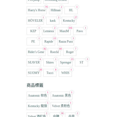
79
2
1
Harry's Horse
Hillman
HL
1
2
27
HÖVELER
kask
Kentucky
1
2
116
1
KEP
Lemieux
MaxiM
Pavo
1
13
3
PE
Rapide
Razza Pura
82
60
7
Rider’s Gene
Roeckl
Roger
6
1
23
3
SEAVER
Shires
Sprenger
ST
28
8
1
SUOMY
Tucci
WHIS
商品標籤
1
1
Anatomic 棕色
Anatomic 黑色
5
1
Kentucky 龍頭
Velvet 柔粉色
2
38
2
Velvet 酒紅色
中腰
丹寧