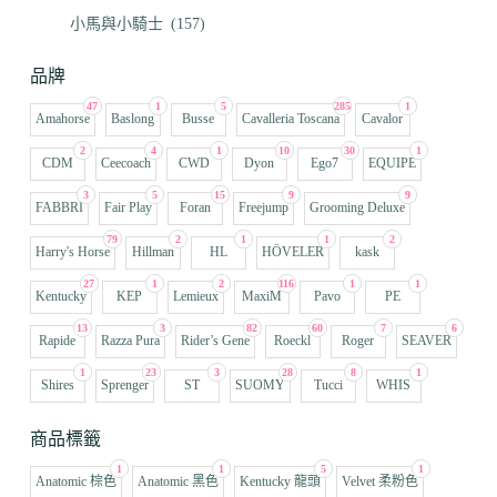
小馬與小騎士
(157)
品牌
47
1
5
285
1
Amahorse
Baslong
Busse
Cavalleria Toscana
Cavalor
2
4
1
10
30
1
CDM
Ceecoach
CWD
Dyon
Ego7
EQUIPE
3
5
15
9
9
FABBRI
Fair Play
Foran
Freejump
Grooming Deluxe
79
2
1
1
2
Harry's Horse
Hillman
HL
HÖVELER
kask
27
1
2
116
1
1
Kentucky
KEP
Lemieux
MaxiM
Pavo
PE
13
3
82
60
7
6
Rapide
Razza Pura
Rider’s Gene
Roeckl
Roger
SEAVER
1
23
3
28
8
1
Shires
Sprenger
ST
SUOMY
Tucci
WHIS
商品標籤
1
1
5
1
Anatomic 棕色
Anatomic 黑色
Kentucky 龍頭
Velvet 柔粉色