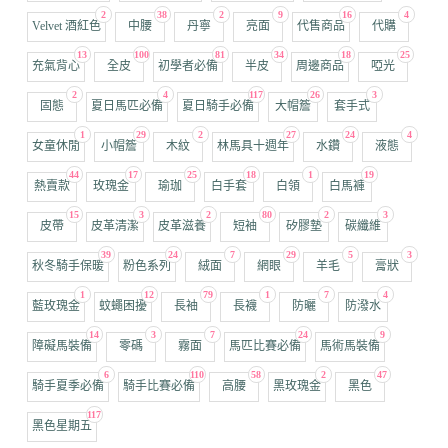
2
38
2
9
16
4
Velvet 酒紅色
中腰
丹寧
亮面
代售商品
代購
13
100
81
34
18
25
充氣背心
全皮
初學者必備
半皮
周邊商品
啞光
2
4
117
26
3
固態
夏日馬匹必備
夏日騎手必備
大帽簷
套手式
1
29
2
27
24
4
女童休閒
小帽簷
木紋
林馬具十週年
水鑽
液態
44
17
25
18
1
19
熱賣款
玫瑰金
瑜珈
白手套
白領
白馬褲
15
3
2
80
2
3
皮帶
皮革清潔
皮革滋養
短袖
矽膠墊
碳纖維
39
24
7
29
5
3
秋冬騎手保暖
粉色系列
絨面
網眼
羊毛
膏狀
1
12
79
1
7
4
藍玫瑰金
蚊蠅困擾
長袖
長襪
防曬
防潑水
14
3
7
24
9
障礙馬裝備
零碼
霧面
馬匹比賽必備
馬術馬裝備
6
110
58
2
47
騎手夏季必備
騎手比賽必備
高腰
黑玫瑰金
黑色
117
黑色星期五