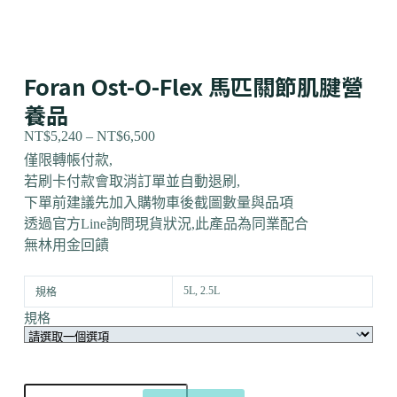
Foran Ost-O-Flex 馬匹關節肌腱營
養品
NT$
5,240
–
NT$
6,500
僅限轉帳付款,
若刷卡付款會取消訂單並自動退刷,
下單前建議先加入購物車後截圖數量與品項
透過官方Line詢問現貨狀況,此產品為同業配合
無林用金回饋
5L, 2.5L
規格
規格