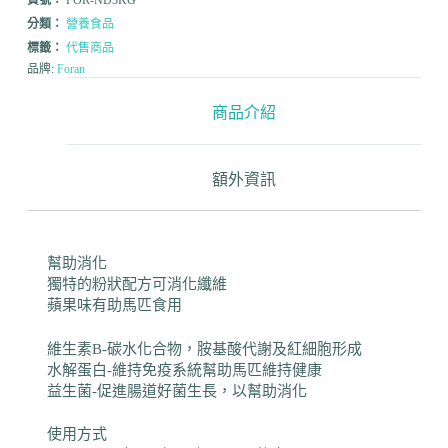
貨號：
FOR-ND3KG
分類：
營養食品
標籤：
代售商品
品牌:
Foran
商品介紹
額外資訊
幫助消化
獨特的粉狀配方可消化纖維
蘋果味有助馬匹食用
維生素B-碳水化合物，胺基酸代謝及紅細胞形成
水解蛋白-維持免疫系統幫助馬匹維持健康
益生菌-促進腸道好菌生長，以幫助消化
使用方式