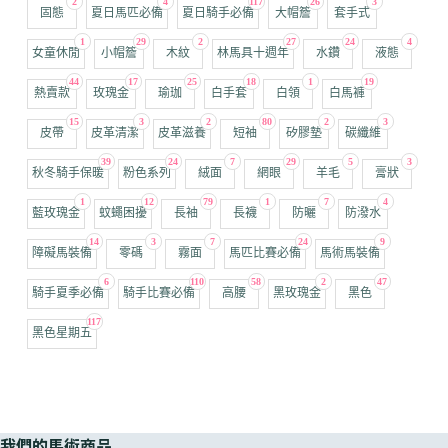
2
4
117
26
3
固態
夏日馬匹必備
夏日騎手必備
大帽簷
套手式
1
29
2
27
24
4
女童休閒
小帽簷
木紋
林馬具十週年
水鑽
液態
44
17
25
18
1
19
熱賣款
玫瑰金
瑜珈
白手套
白領
白馬褲
15
3
2
80
2
3
皮帶
皮革清潔
皮革滋養
短袖
矽膠墊
碳纖維
39
24
7
29
5
3
秋冬騎手保暖
粉色系列
絨面
網眼
羊毛
膏狀
1
12
79
1
7
4
藍玫瑰金
蚊蠅困擾
長袖
長襪
防曬
防潑水
14
3
7
24
9
障礙馬裝備
零碼
霧面
馬匹比賽必備
馬術馬裝備
6
110
58
2
47
騎手夏季必備
騎手比賽必備
高腰
黑玫瑰金
黑色
117
黑色星期五
我們的馬術商品