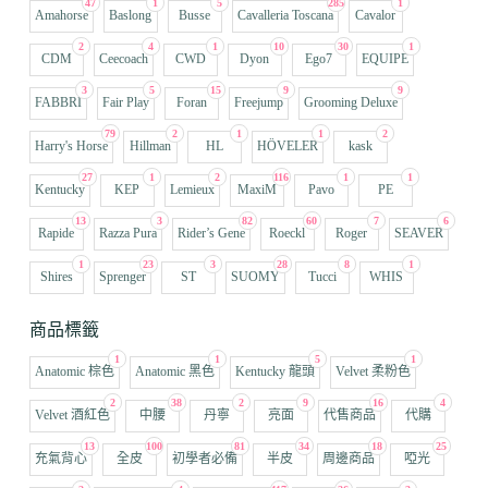
47
1
5
285
1
Amahorse
Baslong
Busse
Cavalleria Toscana
Cavalor
2
4
1
10
30
1
CDM
Ceecoach
CWD
Dyon
Ego7
EQUIPE
3
5
15
9
9
FABBRI
Fair Play
Foran
Freejump
Grooming Deluxe
79
2
1
1
2
Harry's Horse
Hillman
HL
HÖVELER
kask
27
1
2
116
1
1
Kentucky
KEP
Lemieux
MaxiM
Pavo
PE
13
3
82
60
7
6
Rapide
Razza Pura
Rider’s Gene
Roeckl
Roger
SEAVER
1
23
3
28
8
1
Shires
Sprenger
ST
SUOMY
Tucci
WHIS
商品標籤
1
1
5
1
Anatomic 棕色
Anatomic 黑色
Kentucky 龍頭
Velvet 柔粉色
2
38
2
9
16
4
Velvet 酒紅色
中腰
丹寧
亮面
代售商品
代購
13
100
81
34
18
25
充氣背心
全皮
初學者必備
半皮
周邊商品
啞光