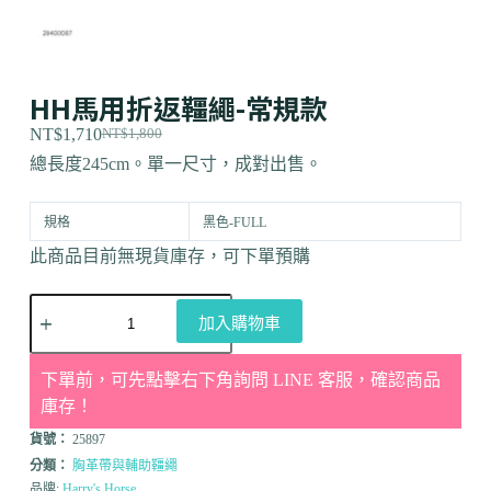
HH馬用折返韁繩-常規款
NT$
1,710
NT$
1,800
總長度245cm。單一尺寸，成對出售。
規格
黑色-FULL
此商品目前無現貨庫存，可下單預購
加入購物車
下單前，可先點擊右下角詢問 LINE 客服，確認商品
庫存！
貨號：
25897
分類：
胸革帶與輔助韁繩
品牌:
Harry's Horse