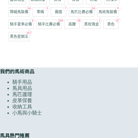
14
3
7
24
9
障礙馬裝備
零碼
霧面
馬匹比賽必備
馬術馬裝備
6
110
58
2
47
騎手夏季必備
騎手比賽必備
高腰
黑玫瑰金
黑色
117
黑色星期五
我們的馬術商品
騎手用品
馬具用品
馬匹護理
皮革保養
收納工具
小馬與小騎士
馬具熱門推薦