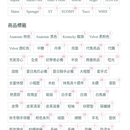
1
23
3
28
8
1
Shires
Sprenger
ST
SUOMY
Tucci
WHIS
商品標籤
1
1
5
1
Anatomic 棕色
Anatomic 黑色
Kentucky 龍頭
Velvet 柔粉色
2
38
2
9
16
4
Velvet 酒紅色
中腰
丹寧
亮面
代售商品
代購
13
100
81
34
18
25
充氣背心
全皮
初學者必備
半皮
周邊商品
啞光
2
4
117
26
3
固態
夏日馬匹必備
夏日騎手必備
大帽簷
套手式
1
29
2
27
24
4
女童休閒
小帽簷
木紋
林馬具十週年
水鑽
液態
44
17
25
18
1
19
熱賣款
玫瑰金
瑜珈
白手套
白領
白馬褲
15
3
2
80
2
3
皮帶
皮革清潔
皮革滋養
短袖
矽膠墊
碳纖維
39
24
7
29
5
3
秋冬騎手保暖
粉色系列
絨面
網眼
羊毛
膏狀
1
12
79
1
7
4
藍玫瑰金
蚊蠅困擾
長袖
長襪
防曬
防潑水