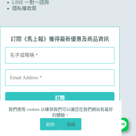
LINE 一對一諮詢
隱私權政策
訂閱《馬上報》獲得最新優惠及商品資訊
我們使用 cookies 以確保我們可以讓您在我們網站有最好
Facebook
Instagram
Line
電子郵件
的體驗。
電話號碼
好的
拒絕
Copyright © 2026 Ruinart 林馬具｜昀翼國際行銷有限公
司 90695190 版權所有，勿任意轉載｜
網站製作