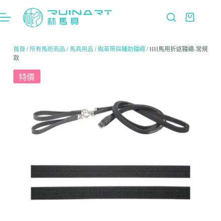
首頁
/
所有馬術商品
/
馬具用品
/
胸革帶與輔助韁繩
/ HH馬用折返韁繩-常規
款
特價