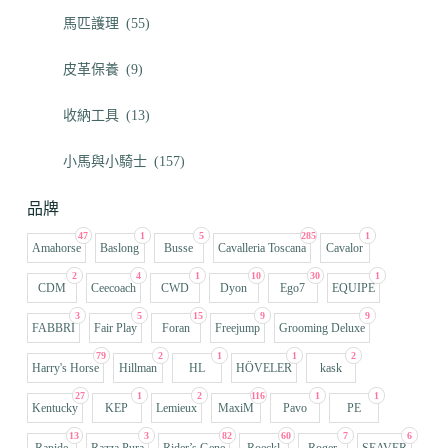
馬匹護理
(55)
皮革保養
(9)
收納工具
(13)
小馬與小騎士
(157)
品牌
47
1
5
285
1
Amahorse
Baslong
Busse
Cavalleria Toscana
Cavalor
2
4
1
10
30
1
CDM
Ceecoach
CWD
Dyon
Ego7
EQUIPE
3
5
15
9
9
FABBRI
Fair Play
Foran
Freejump
Grooming Deluxe
79
2
1
1
2
Harry's Horse
Hillman
HL
HÖVELER
kask
27
1
2
116
1
1
Kentucky
KEP
Lemieux
MaxiM
Pavo
PE
13
3
82
60
7
6
Rapide
Razza Pura
Rider’s Gene
Roeckl
Roger
SEAVER