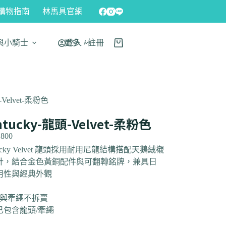
購物指南
林馬具官網
與小騎士
更多
登入 / 註冊
頭-Velvet-柔粉色
ntucky-龍頭-Velvet-柔粉色
,800
tucky Velvet 龍頭採用耐用尼龍結構搭配天鵝絨襯
計，結合金色黃銅配件與可翻轉銘牌，兼具日
用性與經典外觀
頭與牽繩不拆賣
已包含龍頭/牽繩