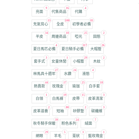
9
16
4
亮面
代售商品
代購
13
100
81
充氣背心
全皮
初學者必備
34
18
25
2
半皮
周邊商品
啞光
固態
4
117
26
夏日馬匹必備
夏日騎手必備
大帽簷
3
1
29
2
套手式
女童休閒
小帽簷
木紋
27
24
4
林馬具十週年
水鑽
液態
44
17
25
18
熱賣款
玫瑰金
瑜珈
白手套
1
19
15
3
白領
白馬褲
皮帶
皮革清潔
2
80
2
3
皮革滋養
短袖
矽膠墊
碳纖維
39
24
7
秋冬騎手保暖
粉色系列
絨面
29
5
3
1
網眼
羊毛
膏狀
藍玫瑰金