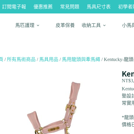
訂閱電子報
優惠推薦
常見問題
馬具尺寸表
初學者
馬匹護理
皮革保養
收納工具
小馬
頁
/
所有馬術商品
/
馬具用品
/
馬用龍頭與牽馬繩
/ Kentucky-龍
Ke
NT$
3
Ken
墊設
常實
*龍
價格