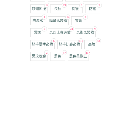
12
79
1
7
蚊蠅困擾
長袖
長襪
防曬
4
14
3
防潑水
障礙馬裝備
零碼
7
24
9
霧面
馬匹比賽必備
馬術馬裝備
6
110
58
騎手夏季必備
騎手比賽必備
高腰
2
47
117
黑玫瑰金
黑色
黑色星期五