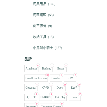
馬具用品
(160)
馬匹護理
(55)
皮革保養
(9)
收納工具
(13)
小馬與小騎士
(157)
品牌
47
1
5
Amahorse
Baslong
Busse
285
1
2
Cavalleria Toscana
Cavalor
CDM
4
1
10
30
Ceecoach
CWD
Dyon
Ego7
1
3
5
15
EQUIPE
FABBRI
Fair Play
Foran
9
9
Freejump
Grooming Deluxe