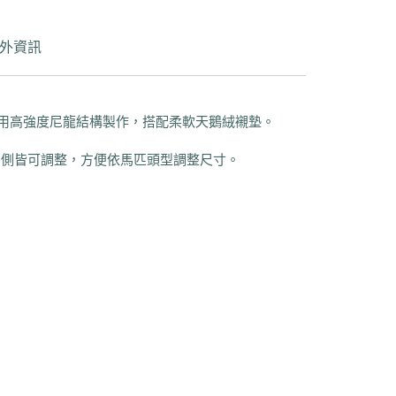
外資訊
列的騎士設計，採用高強度尼龍結構製作，搭配柔軟天鵝絨襯墊。
兩側皆可調整，方便依馬匹頭型調整尺寸。