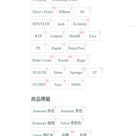
79
2
1
Harry's Horse
Hillman
HL
1
2
27
HÖVELER
kask
Kentucky
1
2
116
1
KEP
Lemieux
MaxiM
Pavo
1
13
3
PE
Rapide
Razza Pura
82
60
7
Rider’s Gene
Roeckl
Roger
6
1
23
3
SEAVER
Shires
Sprenger
ST
28
8
1
SUOMY
Tucci
WHIS
商品標籤
1
1
Anatomic 棕色
Anatomic 黑色
5
1
Kentucky 龍頭
Velvet 柔粉色
2
38
2
Velvet 酒紅色
中腰
丹寧