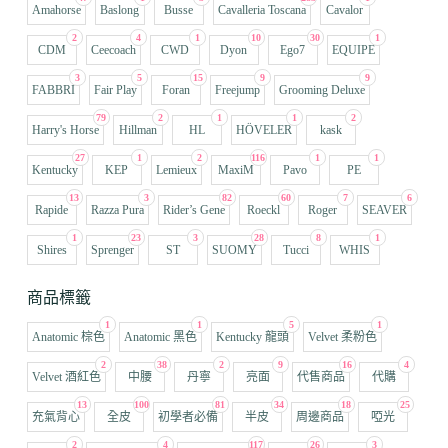
Amahorse
Baslong
Busse
Cavalleria Toscana
Cavalor
2
4
1
10
30
1
CDM
Ceecoach
CWD
Dyon
Ego7
EQUIPE
3
5
15
9
9
FABBRI
Fair Play
Foran
Freejump
Grooming Deluxe
79
2
1
1
2
Harry's Horse
Hillman
HL
HÖVELER
kask
27
1
2
116
1
1
Kentucky
KEP
Lemieux
MaxiM
Pavo
PE
13
3
82
60
7
6
Rapide
Razza Pura
Rider’s Gene
Roeckl
Roger
SEAVER
1
23
3
28
8
1
Shires
Sprenger
ST
SUOMY
Tucci
WHIS
商品標籤
1
1
5
1
Anatomic 棕色
Anatomic 黑色
Kentucky 龍頭
Velvet 柔粉色
2
38
2
9
16
4
Velvet 酒紅色
中腰
丹寧
亮面
代售商品
代購
13
100
81
34
18
25
充氣背心
全皮
初學者必備
半皮
周邊商品
啞光
2
4
117
26
3