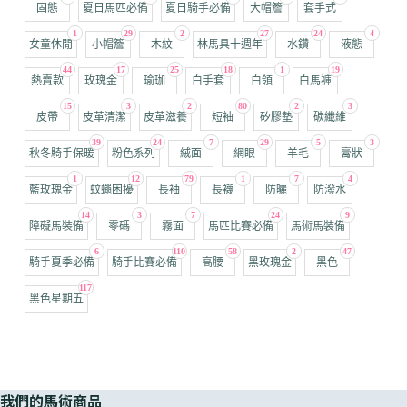
固態
夏日馬匹必備
夏日騎手必備
大帽簷
套手式
1
29
2
27
24
4
女童休閒
小帽簷
木紋
林馬具十週年
水鑽
液態
44
17
25
18
1
19
熱賣款
玫瑰金
瑜珈
白手套
白領
白馬褲
15
3
2
80
2
3
皮帶
皮革清潔
皮革滋養
短袖
矽膠墊
碳纖維
39
24
7
29
5
3
秋冬騎手保暖
粉色系列
絨面
網眼
羊毛
膏狀
1
12
79
1
7
4
藍玫瑰金
蚊蠅困擾
長袖
長襪
防曬
防潑水
14
3
7
24
9
障礙馬裝備
零碼
霧面
馬匹比賽必備
馬術馬裝備
6
110
58
2
47
騎手夏季必備
騎手比賽必備
高腰
黑玫瑰金
黑色
117
黑色星期五
我們的馬術商品