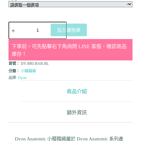
加入購物車
下單前，可先點擊右下角詢問 LINE 客服，確認商品
庫存！
貨號：
DY-BRI-BAB-BL
分類：
小韁韁繩
品牌:
Dyon
商品介紹
額外資訊
Dyon Anatomic 小韁韁繩屬於 Dyon Anatomic 系列產