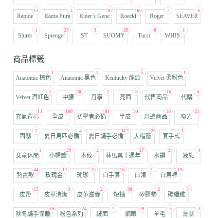
13
3
82
60
7
6
Rapide
Razza Pura
Rider’s Gene
Roeckl
Roger
SEAVER
1
23
3
28
8
1
Shires
Sprenger
ST
SUOMY
Tucci
WHIS
商品標籤
1
1
5
1
Anatomic 棕色
Anatomic 黑色
Kentucky 龍頭
Velvet 柔粉色
2
38
2
9
16
4
Velvet 酒紅色
中腰
丹寧
亮面
代售商品
代購
13
100
81
34
18
25
充氣背心
全皮
初學者必備
半皮
周邊商品
啞光
2
4
117
26
3
固態
夏日馬匹必備
夏日騎手必備
大帽簷
套手式
1
29
2
27
24
4
女童休閒
小帽簷
木紋
林馬具十週年
水鑽
液態
44
17
25
18
1
19
熱賣款
玫瑰金
瑜珈
白手套
白領
白馬褲
15
3
2
80
2
3
皮帶
皮革清潔
皮革滋養
短袖
矽膠墊
碳纖維
39
24
7
29
5
3
秋冬騎手保暖
粉色系列
絨面
網眼
羊毛
膏狀