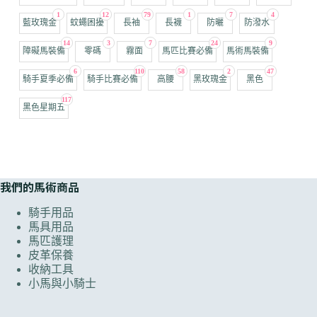
1
12
79
1
7
4
藍玫瑰金
蚊蠅困擾
長袖
長襪
防曬
防潑水
14
3
7
24
9
障礙馬裝備
零碼
霧面
馬匹比賽必備
馬術馬裝備
6
110
58
2
47
騎手夏季必備
騎手比賽必備
高腰
黑玫瑰金
黑色
117
黑色星期五
我們的馬術商品
騎手用品
馬具用品
馬匹護理
皮革保養
收納工具
小馬與小騎士