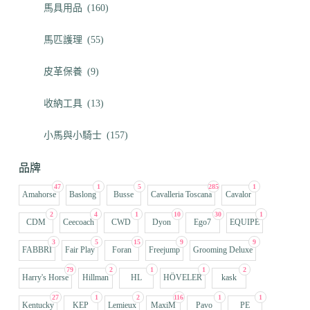
馬具用品
(160)
馬匹護理
(55)
皮革保養
(9)
收納工具
(13)
小馬與小騎士
(157)
品牌
47
1
5
285
1
Amahorse
Baslong
Busse
Cavalleria Toscana
Cavalor
2
4
1
10
30
1
CDM
Ceecoach
CWD
Dyon
Ego7
EQUIPE
3
5
15
9
9
FABBRI
Fair Play
Foran
Freejump
Grooming Deluxe
79
2
1
1
2
Harry's Horse
Hillman
HL
HÖVELER
kask
27
1
2
116
1
1
Kentucky
KEP
Lemieux
MaxiM
Pavo
PE