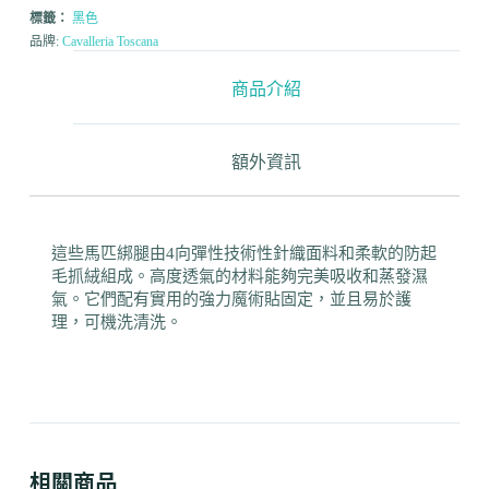
標籤：
黑色
品牌:
Cavalleria Toscana
商品介紹
額外資訊
這些馬匹綁腿由4向彈性技術性針織面料和柔軟的防起
毛抓絨組成。高度透氣的材料能夠完美吸收和蒸發濕
氣。它們配有實用的強力魔術貼固定，並且易於護
理，可機洗清洗。
相關商品