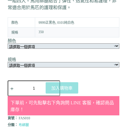
一組四入。馬用綁腿結合了彈性、透氣性和易護理，非
常適合用於馬匹的護理和保護。
顏色
9999正黑色, 0101純白色
350
規格
顏色
規格
加入購物車
下單前，可先點擊右下角詢問 LINE 客服，確認商品
庫存！
貨號：
FAS010
分類：
布綁腿