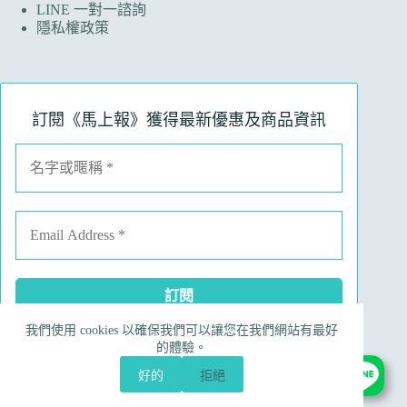
LINE 一對一諮詢
隱私權政策
訂閱《馬上報》獲得最新優惠及商品資訊
我們使用 cookies 以確保我們可以讓您在我們網站有最好
Facebook
Instagram
Line
電子郵件
的體驗。
電話號碼
好的
拒絕
Copyright © 2026 Ruinart 林馬具｜昀翼國際行銷有限公
司 90695190 版權所有，勿任意轉載｜
網站製作