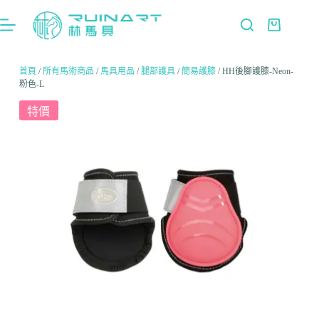
首頁
/
所有馬術商品
/
馬具用品
/
腿部護具
/
簡易護膝
/ HH後腳護膝-Neon-
粉色-L
特價