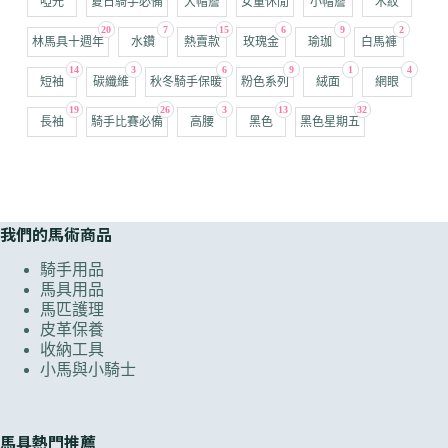
啞光
夏日騎手必備
大帽簷
女童休閒
小帽簷
木紋
20
7
15
6
9
2
林馬具十週年
水鑽
熱賣款
玫瑰金
瑜珈
白馬褲
14
3
6
9
1
4
短袖
碳纖維
秋冬騎手保暖
粉色系列
絨面
網眼
19
26
3
13
32
長袖
騎手比賽必備
高腰
黑色
黑色星期五
我們的馬術商品
騎手用品
馬具用品
馬匹護理
皮革保養
收納工具
小馬與小騎士
馬具熱門推薦