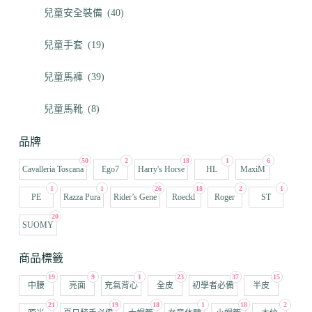
兒童安全裝備
(40)
兒童手套
(19)
兒童馬褲
(39)
兒童馬靴
(8)
品牌
50
2
18
1
6
Cavalleria Toscana
Ego7
Harry's Horse
HL
MaxiM
1
1
26
18
2
1
PE
Razza Pura
Rider’s Gene
Roeckl
Roger
ST
20
SUOMY
商品標籤
19
9
1
23
37
15
中腰
亮面
充氣背心
全皮
初學者必備
半皮
21
19
18
1
18
2