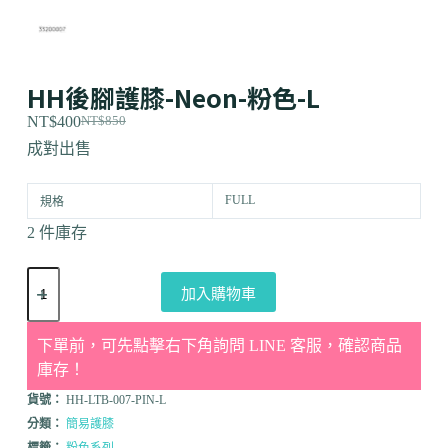
HH後腳護膝-Neon-粉色-L
NT$
400
NT$
850
成對出售
FULL
規格
2 件庫存
加入購物車
下單前，可先點擊右下角詢問 LINE 客服，確認商品
庫存！
貨號：
HH-LTB-007-PIN-L
分類：
簡易護膝
標籤：
粉色系列