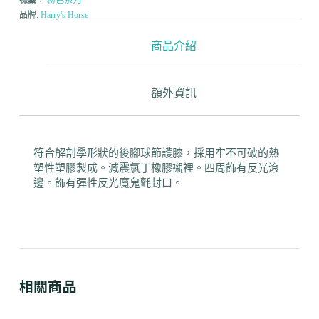
品牌:
Harry's Horse
商品介紹
額外資訊
符合解剖學形狀的後腳球節護膝，採用牢不可破的熱
塑性塑膠製成。減震氯丁橡膠襯裡。四周飾有反光滾
邊。飾有彈性反光魔鬼氈封口。
相關商品