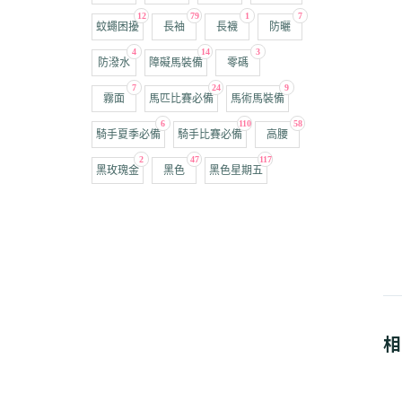
12
79
1
7
蚊蠅困擾
長袖
長襪
防曬
4
14
3
防潑水
障礙馬裝備
零碼
7
24
9
霧面
馬匹比賽必備
馬術馬裝備
6
110
58
騎手夏季必備
騎手比賽必備
高腰
2
47
117
黑玫瑰金
黑色
黑色星期五
相