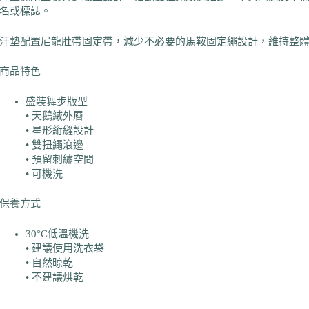
名或標誌。
汗墊配置尼龍肚帶固定帶，減少不必要的馬鞍固定繩設計，維持整
商品特色
盛裝舞步版型
• 天鵝絨外層
• 星形絎縫設計
• 雙扭繩滾邊
• 預留刺繡空間
• 可機洗
保養方式
30°C低溫機洗
• 建議使用洗衣袋
• 自然晾乾
• 不建議烘乾