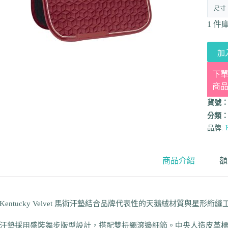
尺寸
1 件
加
下單
商
貨號
分類
品牌:
商品介紹
額
Kentucky Velvet 馬術汗墊結合品牌代表性的天鵝絨材質與星形
汗墊採用盛裝舞步版型設計，搭配雙扭繩滾邊細節。中央人造皮革