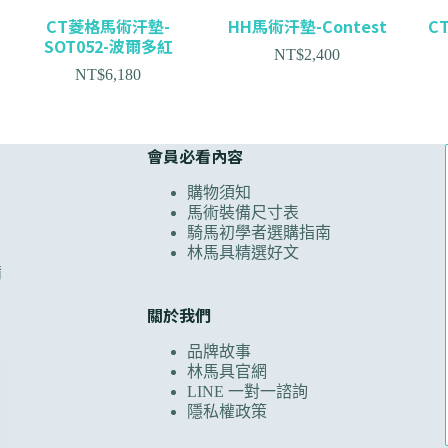
CT菱格馬術汗墊-
HH馬術汗墊-Contest
C
SOT052-波爾多紅
NT$
2,400
NT$
6,180
會員必看內容
購物須知
馬術裝備尺寸表
騎馬初學者選購指南
林馬具精選好文
備
關於我們
品牌故事
林馬具官網
LINE 一對一諮詢
隱私權政策