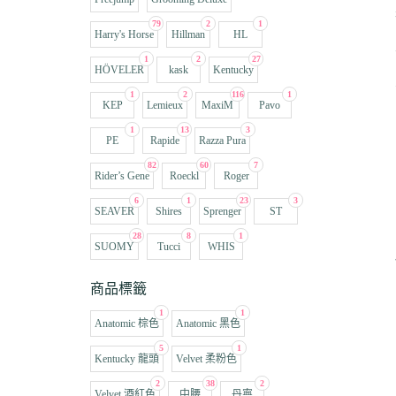
79
2
1
Harry's Horse
Hillman
HL
1
2
27
HÖVELER
kask
Kentucky
1
2
116
1
KEP
Lemieux
MaxiM
Pavo
1
13
3
PE
Rapide
Razza Pura
82
60
7
Rider’s Gene
Roeckl
Roger
6
1
23
3
SEAVER
Shires
Sprenger
ST
28
8
1
SUOMY
Tucci
WHIS
商品標籤
1
1
Anatomic 棕色
Anatomic 黑色
5
1
Kentucky 龍頭
Velvet 柔粉色
2
38
2
Velvet 酒紅色
中腰
丹寧