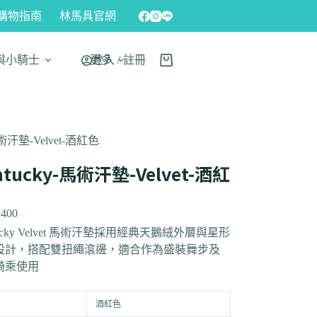
購物指南
林馬具官網
與小騎士
更多
登入 / 註冊
-馬術汗墊-Velvet-酒紅色
ntucky-馬術汗墊-Velvet-酒紅
,400
tucky Velvet 馬術汗墊採用經典天鵝絨外層與星形
設計，搭配雙扭繩滾邊，適合作為盛裝舞步及
騎乘使用
酒紅色