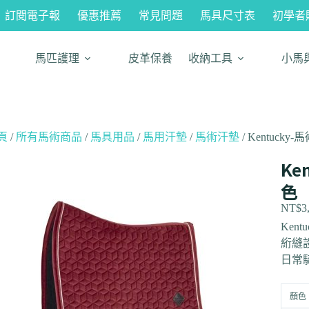
訂閱電子報
優惠推薦
常見問題
馬具尺寸表
初學者
馬匹護理
皮革保養
收納工具
小馬
頁
/
所有馬術商品
/
馬具用品
/
馬用汗墊
/
馬術汗墊
/ Kentucky
Ke
色
NT$
3
Ken
絎縫
日常
顏色