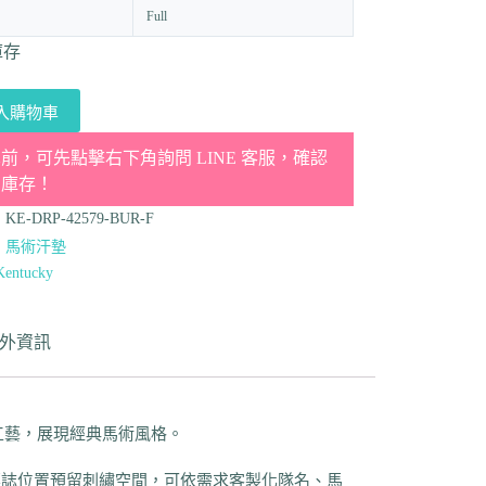
Full
庫存
入購物車
前，可先點擊右下角詢問 LINE 客服，確認
品庫存！
：
KE-DRP-42579-BUR-F
：
馬術汗墊
Kentucky
外資訊
絎縫工藝，展現經典馬術風格。
標誌位置預留刺繡空間，可依需求客製化隊名、馬