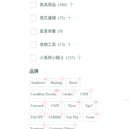
馬具用品
(160)
馬匹護理
(55)
皮革保養
(9)
收納工具
(13)
小馬與小騎士
(157)
品牌
47
1
5
Amahorse
Baslong
Busse
285
1
2
Cavalleria Toscana
Cavalor
CDM
4
1
10
30
Ceecoach
CWD
Dyon
Ego7
1
3
5
15
EQUIPE
FABBRI
Fair Play
Foran
9
9
Freejump
Grooming Deluxe