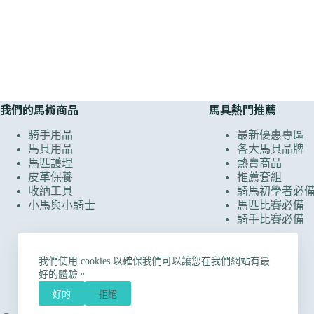
我們的馬術商品
馬具熱門推薦
騎手用品
最新優惠專區
馬具用品
各大馬具品牌
馬匹護理
熱賣商品
皮革保養
推薦套組
收納工具
騎馬初學者必
小馬與小騎士
馬匹比賽必備
騎手比賽必備
我們使用 cookies 以確保我們可以讓您在我們網站有最
好的體驗。
好的
拒絕