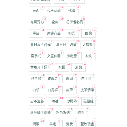
9
16
4
亮面
代售商品
代購
13
100
81
充氣背心
全皮
初學者必備
34
18
25
2
半皮
周邊商品
啞光
固態
4
117
26
夏日馬匹必備
夏日騎手必備
大帽簷
3
1
29
2
套手式
女童休閒
小帽簷
木紋
27
24
4
林馬具十週年
水鑽
液態
44
17
25
18
熱賣款
玫瑰金
瑜珈
白手套
1
19
15
3
白領
白馬褲
皮帶
皮革清潔
2
80
2
3
皮革滋養
短袖
矽膠墊
碳纖維
39
24
7
秋冬騎手保暖
粉色系列
絨面
29
5
3
1
網眼
羊毛
膏狀
藍玫瑰金