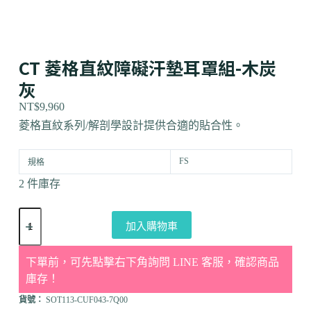
CT 菱格直紋障礙汗墊耳罩組-木炭
灰
NT$
9,960
菱格直紋系列/解剖學設計提供合適的貼合性。
FS
規格
2 件庫存
加入購物車
下單前，可先點擊右下角詢問 LINE 客服，確認商品
庫存！
貨號：
SOT113-CUF043-7Q00