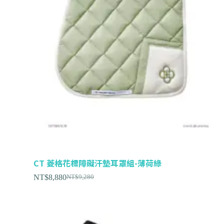
CT 菱格花標障礙汗墊耳罩組-薄荷綠
NT$
8,880
NT$
9,280