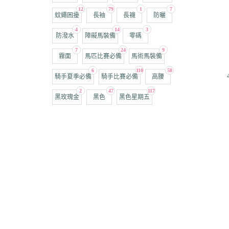
12
79
1
7
蚊蠅困擾
長袖
長襪
防曬
4
14
3
防潑水
障礙馬裝備
零碼
7
24
9
霧面
馬匹比賽必備
馬術馬裝備
6
110
58
騎手夏季必備
騎手比賽必備
高腰
2
47
117
黑玫瑰金
黑色
黑色星期五