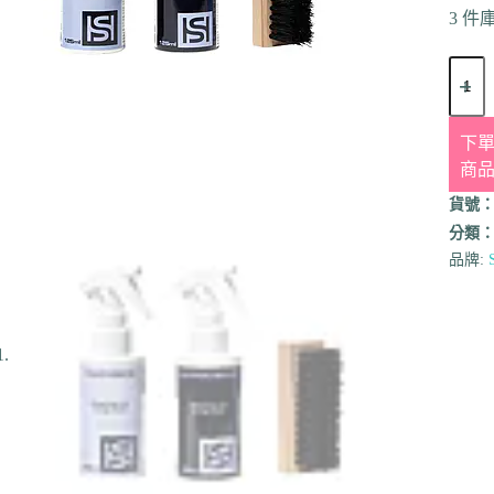
3 件
下單
商
貨號
分類
品牌: