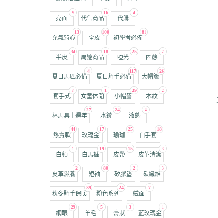
9
16
4
亮面
代售商品
代購
13
100
81
充氣背心
全皮
初學者必備
34
18
25
2
半皮
周邊商品
啞光
固態
4
117
26
夏日馬匹必備
夏日騎手必備
大帽簷
3
1
29
2
套手式
女童休閒
小帽簷
木紋
27
24
4
林馬具十週年
水鑽
液態
44
17
25
18
熱賣款
玫瑰金
瑜珈
白手套
1
19
15
3
白領
白馬褲
皮帶
皮革清潔
2
80
2
3
皮革滋養
短袖
矽膠墊
碳纖維
39
24
7
秋冬騎手保暖
粉色系列
絨面
29
5
3
1
網眼
羊毛
膏狀
藍玫瑰金