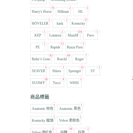
79
2
1
Harry's Horse
Hillman
HL
1
2
27
HÖVELER
kask
Kentucky
1
2
116
1
KEP
Lemieux
MaxiM
Pavo
1
13
3
PE
Rapide
Razza Pura
82
60
7
Rider’s Gene
Roeckl
Roger
6
1
23
3
SEAVER
Shires
Sprenger
ST
28
8
1
SUOMY
Tucci
WHIS
商品標籤
1
1
Anatomic 棕色
Anatomic 黑色
5
1
Kentucky 龍頭
Velvet 柔粉色
2
38
2
Velvet 酒紅色
中腰
丹寧