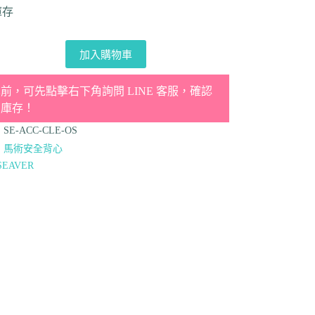
庫存
加入購物車
前，可先點擊右下角詢問 LINE 客服，確認
品庫存！
：
SE-ACC-CLE-OS
：
馬術安全背心
SEAVER