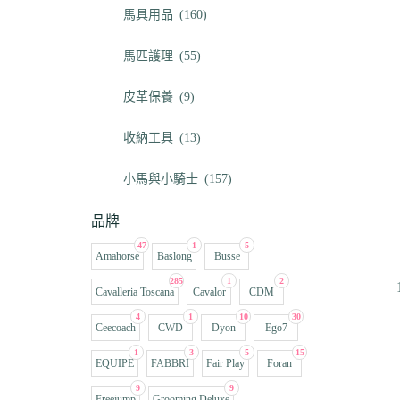
馬具用品
(160)
馬匹護理
(55)
皮革保養
(9)
收納工具
(13)
小馬與小騎士
(157)
品牌
47
1
5
Amahorse
Baslong
Busse
285
1
2
Cavalleria Toscana
Cavalor
CDM
4
1
10
30
Ceecoach
CWD
Dyon
Ego7
1
3
5
15
EQUIPE
FABBRI
Fair Play
Foran
9
9
Freejump
Grooming Deluxe