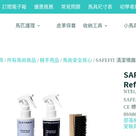
訂閱電子報
優惠推薦
常見問題
馬具尺寸表
初學者
馬匹護理
皮革保養
收納工具
小馬
頁
/
所有馬術商品
/
騎手用品
/
馬術安全背心
/ SAFEFIT 清潔噴霧-Cle
SA
Ref
NT$
1
SAFE
CE 
89/6
部落
安裝