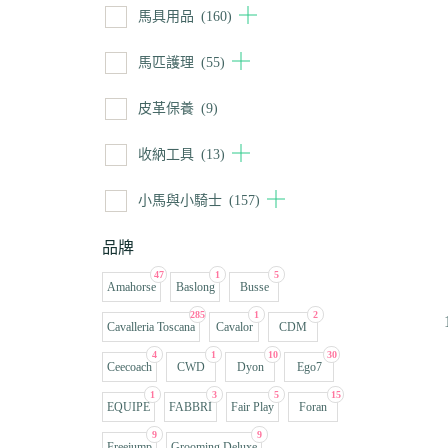
馬具用品
(160)
馬匹護理
(55)
皮革保養
(9)
收納工具
(13)
小馬與小騎士
(157)
品牌
47
1
5
Amahorse
Baslong
Busse
285
1
2
Cavalleria Toscana
Cavalor
CDM
4
1
10
30
Ceecoach
CWD
Dyon
Ego7
1
3
5
15
EQUIPE
FABBRI
Fair Play
Foran
9
9
Freejump
Grooming Deluxe