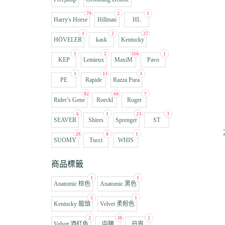
79
2
1
Harry's Horse
Hillman
HL
1
2
27
HÖVELER
kask
Kentucky
1
2
116
1
KEP
Lemieux
MaxiM
Pavo
1
13
3
PE
Rapide
Razza Pura
82
60
7
Rider’s Gene
Roeckl
Roger
6
1
23
3
SEAVER
Shires
Sprenger
ST
28
8
1
SUOMY
Tucci
WHIS
商品標籤
1
1
Anatomic 棕色
Anatomic 黑色
5
1
Kentucky 龍頭
Velvet 柔粉色
2
38
2
Velvet 酒紅色
中腰
丹寧