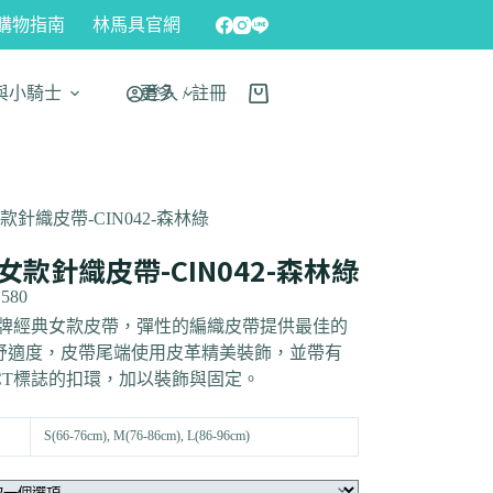
購物指南
林馬具官網
與小騎士
更多
登入 / 註冊
 女款針織皮帶-CIN042-森林綠
 女款針織皮帶-CIN042-森林綠
,580
品牌經典女款皮帶，彈性的編織皮帶提供最佳的
舒適度，皮帶尾端使用皮革精美裝飾，並帶有
CT標誌的扣環，加以裝飾與固定。
S(66-76cm), M(76-86cm), L(86-96cm)