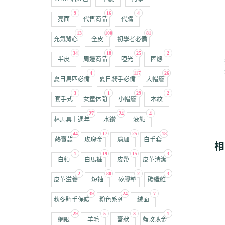
9
16
4
亮面
代售商品
代購
13
100
81
充氣背心
全皮
初學者必備
34
18
25
2
半皮
周邊商品
啞光
固態
4
117
26
夏日馬匹必備
夏日騎手必備
大帽簷
3
1
29
2
套手式
女童休閒
小帽簷
木紋
27
24
4
林馬具十週年
水鑽
液態
44
17
25
18
熱賣款
玫瑰金
瑜珈
白手套
相
1
19
15
3
白領
白馬褲
皮帶
皮革清潔
2
80
2
3
皮革滋養
短袖
矽膠墊
碳纖維
39
24
7
秋冬騎手保暖
粉色系列
絨面
29
5
3
1
網眼
羊毛
膏狀
藍玫瑰金