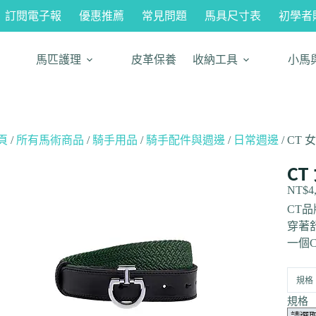
訂閱電子報
優惠推薦
常見問題
馬具尺寸表
初學者
馬匹護理
皮革保養
收納工具
小馬
頁
/
所有馬術商品
/
騎手用品
/
騎手配件與週邊
/
日常週邊
/ CT
CT
NT$
4
CT
穿著
一個
規格
規格