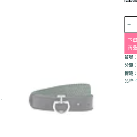
下單
商
貨號
分類
標籤
品牌: