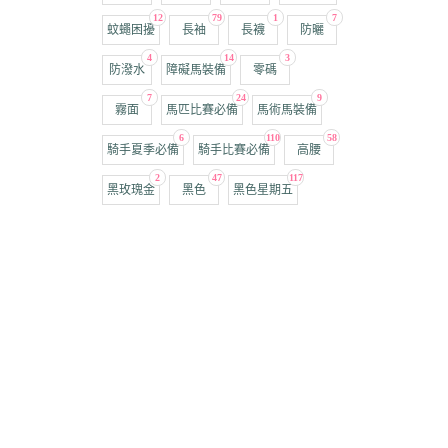
12
79
1
7
蚊蠅困擾
長袖
長襪
防曬
4
14
3
防潑水
障礙馬裝備
零碼
7
24
9
霧面
馬匹比賽必備
馬術馬裝備
6
110
58
騎手夏季必備
騎手比賽必備
高腰
2
47
117
黑玫瑰金
黑色
黑色星期五