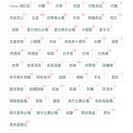
2
38
2
9
16
4
Velvet 酒紅色
中腰
丹寧
亮面
代售商品
代購
13
100
81
34
18
25
充氣背心
全皮
初學者必備
半皮
周邊商品
啞光
2
4
117
26
3
固態
夏日馬匹必備
夏日騎手必備
大帽簷
套手式
1
29
2
27
24
4
女童休閒
小帽簷
木紋
林馬具十週年
水鑽
液態
44
17
25
18
1
19
熱賣款
玫瑰金
瑜珈
白手套
白領
白馬褲
15
3
2
80
2
3
皮帶
皮革清潔
皮革滋養
短袖
矽膠墊
碳纖維
39
24
7
29
5
3
秋冬騎手保暖
粉色系列
絨面
網眼
羊毛
膏狀
1
12
79
1
7
4
藍玫瑰金
蚊蠅困擾
長袖
長襪
防曬
防潑水
14
3
7
24
9
障礙馬裝備
零碼
霧面
馬匹比賽必備
馬術馬裝備
6
110
58
2
47
騎手夏季必備
騎手比賽必備
高腰
黑玫瑰金
黑色
117
黑色星期五