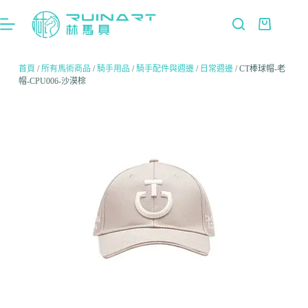
首頁
/
所有馬術商品
/
騎手用品
/
騎手配件與週邊
/
日常週邊
/ CT棒球帽-老
帽-CPU006-沙漠棕