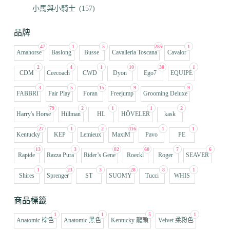
小馬與小騎士
(157)
品牌
47
1
5
285
1
Amahorse
Baslong
Busse
Cavalleria Toscana
Cavalor
2
4
1
10
30
1
CDM
Ceecoach
CWD
Dyon
Ego7
EQUIPE
3
5
15
9
9
FABBRI
Fair Play
Foran
Freejump
Grooming Deluxe
79
2
1
1
2
Harry's Horse
Hillman
HL
HÖVELER
kask
27
1
2
116
1
1
Kentucky
KEP
Lemieux
MaxiM
Pavo
PE
13
3
82
60
7
6
Rapide
Razza Pura
Rider’s Gene
Roeckl
Roger
SEAVER
1
23
3
28
8
1
Shires
Sprenger
ST
SUOMY
Tucci
WHIS
商品標籤
1
1
5
1
Anatomic 棕色
Anatomic 黑色
Kentucky 龍頭
Velvet 柔粉色