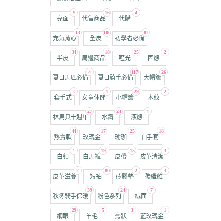
9
16
4
亮面
代售商品
代購
13
100
81
充氣背心
全皮
初學者必備
34
18
25
2
半皮
周邊商品
啞光
固態
4
117
26
夏日馬匹必備
夏日騎手必備
大帽簷
3
1
29
2
套手式
女童休閒
小帽簷
木紋
27
24
4
林馬具十週年
水鑽
液態
44
17
25
18
熱賣款
玫瑰金
瑜珈
白手套
1
19
15
3
白領
白馬褲
皮帶
皮革清潔
2
80
2
3
皮革滋養
短袖
矽膠墊
碳纖維
39
24
7
秋冬騎手保暖
粉色系列
絨面
29
5
3
1
網眼
羊毛
膏狀
藍玫瑰金