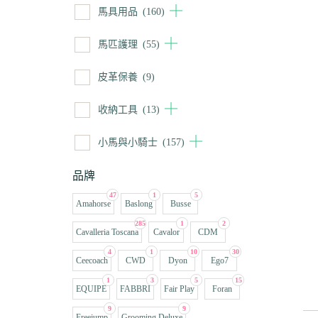
馬具用品
(160)
馬匹護理
(55)
皮革保養
(9)
收納工具
(13)
小馬與小騎士
(157)
品牌
47
1
5
Amahorse
Baslong
Busse
285
1
2
Cavalleria Toscana
Cavalor
CDM
4
1
10
30
Ceecoach
CWD
Dyon
Ego7
1
3
5
15
EQUIPE
FABBRI
Fair Play
Foran
9
9
Freejump
Grooming Deluxe