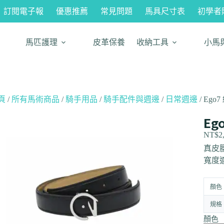
訂閱電子報
優惠推薦
常見問題
馬具尺寸表
初學者
馬匹護理
皮革保養
收納工具
小馬
頁
/
所有馬術商品
/
騎手用品
/
騎手配件與週邊
/
日常週邊
/ Ego
Eg
NT$
2
真皮
寬度
顏色
規格
顏色