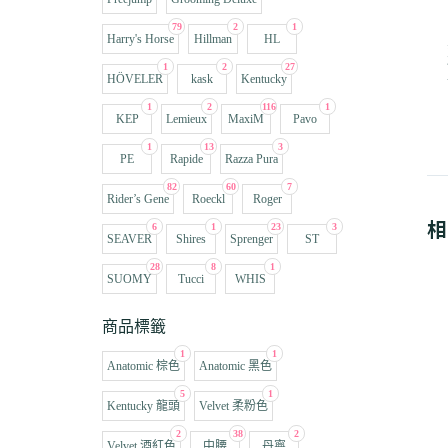
79
2
1
Harry's Horse
Hillman
HL
1
2
27
HÖVELER
kask
Kentucky
1
2
116
1
KEP
Lemieux
MaxiM
Pavo
1
13
3
PE
Rapide
Razza Pura
82
60
7
Rider’s Gene
Roeckl
Roger
相
6
1
23
3
SEAVER
Shires
Sprenger
ST
28
8
1
SUOMY
Tucci
WHIS
商品標籤
1
1
Anatomic 棕色
Anatomic 黑色
5
1
Kentucky 龍頭
Velvet 柔粉色
2
38
2
Velvet 酒紅色
中腰
丹寧