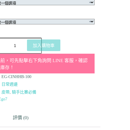
加入購物車
前，可先點擊右下角詢問 LINE 客服，確認
品庫存！
：
EG-CINHHB-100
：
日常週邊
：
皮帶
,
騎手比賽必備
Ego7
評價 (0)