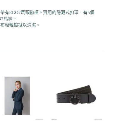
有EGO7馬頭徽標。實用的隱藏式扣環，有5個
O7馬褲。
濕布輕輕擦拭以清潔。