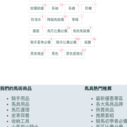
12
79
1
7
蚊蠅困擾
長袖
長襪
防曬
4
14
3
防潑水
障礙馬裝備
零碼
7
24
9
霧面
馬匹比賽必備
馬術馬裝備
6
110
58
騎手夏季必備
騎手比賽必備
高腰
2
47
117
黑玫瑰金
黑色
黑色星期五
我們的馬術商品
馬具熱門推薦
騎手用品
最新優惠專區
馬具用品
各大馬具品牌
馬匹護理
熱賣商品
皮革保養
推薦套組
收納工具
騎馬初學者必
小馬與小騎士
馬匹比賽必備