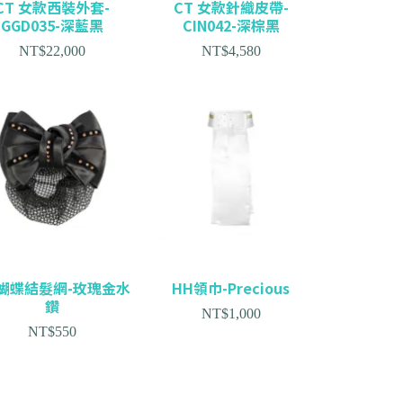
CT 女款西裝外套-
CT 女款針織皮帶-
GGD035-深藍黑
CIN042-深棕黑
NT$
22,000
NT$
4,580
蝴蝶結髮網-玫瑰金水
HH領巾-Precious
鑽
NT$
1,000
NT$
550