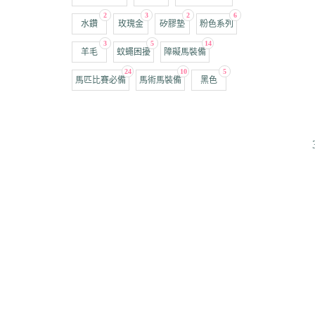
2
3
2
6
水鑽
玫瑰金
矽膠墊
粉色系列
3
5
14
羊毛
蚊蠅困擾
障礙馬裝備
24
10
5
馬匹比賽必備
馬術馬裝備
黑色