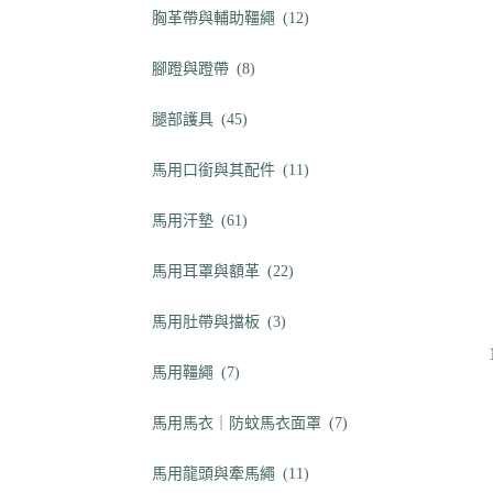
胸革帶與輔助韁繩
(12)
腳蹬與蹬帶
(8)
腿部護具
(45)
馬用口銜與其配件
(11)
馬用汗墊
(61)
馬用耳罩與額革
(22)
馬用肚帶與擋板
(3)
馬用韁繩
(7)
馬用馬衣｜防蚊馬衣面罩
(7)
馬用龍頭與牽馬繩
(11)