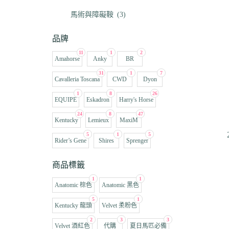
馬術與障礙鞍
(3)
品牌
11
1
2
Amahorse
Anky
BR
31
1
7
Cavalleria Toscana
CWD
Dyon
1
8
26
EQUIPE
Eskadron
Harry's Horse
24
8
47
Kentucky
Lemieux
MaxiM
5
1
5
Rider’s Gene
Shires
Sprenger
商品標籤
1
1
Anatomic 棕色
Anatomic 黑色
5
1
Kentucky 龍頭
Velvet 柔粉色
2
3
3
Velvet 酒紅色
代購
夏日馬匹必備