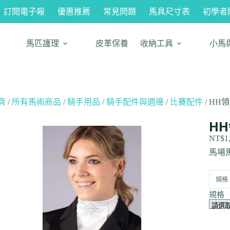
訂閱電子報
優惠推薦
常見問題
馬具尺寸表
初學者
馬匹護理
皮革保養
收納工具
小馬
頁
/
所有馬術商品
/
騎手用品
/
騎手配件與週邊
/
比賽配件
/ HH領巾
HH
NT$
1
馬場
規格
規格