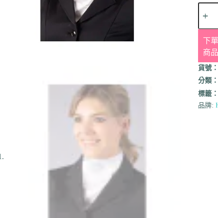
下單
商
貨號
分類
標籤
品牌: