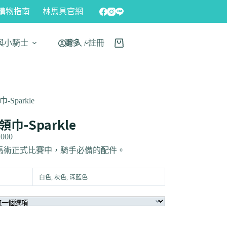
購物指南
林馬具官網
與小騎士
更多
登入 / 註冊
-Sparkle
領巾-Sparkle
,000
馬術正式比賽中，騎手必備的配件。
白色, 灰色, 深藍色