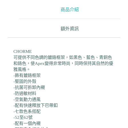
商品介紹
額外資訊
CHORME
可提供不同色調的鍍鉻框架，如黑色、藍色、青銅色
和鉻色，使Apex變得非常時尚，同時保持其自然的優
雅風格。
-飾有鍍鉻框架
-堅固的外殼
-抗菌可拆卸內襯
-防過敏材料
-空氣動力通風
-配有快速釋放下巴帶釦
-七款色系搭配
-52至62號
-配有一個內襯