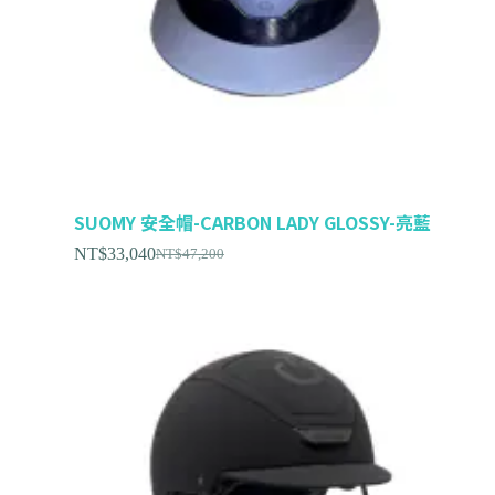
SUOMY 安全帽-CARBON LADY GLOSSY-亮藍
NT$
33,040
NT$
47,200