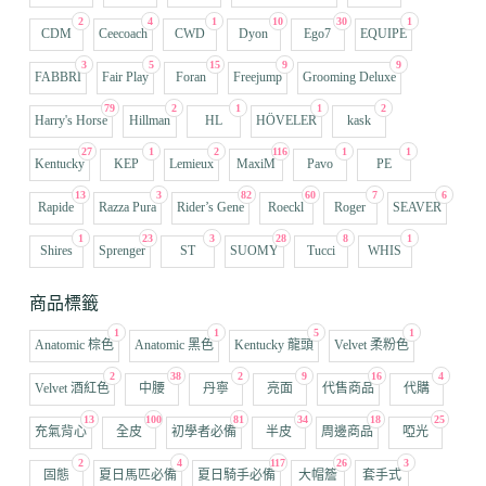
2
4
1
10
30
1
CDM
Ceecoach
CWD
Dyon
Ego7
EQUIPE
3
5
15
9
9
FABBRI
Fair Play
Foran
Freejump
Grooming Deluxe
79
2
1
1
2
Harry's Horse
Hillman
HL
HÖVELER
kask
27
1
2
116
1
1
Kentucky
KEP
Lemieux
MaxiM
Pavo
PE
13
3
82
60
7
6
Rapide
Razza Pura
Rider’s Gene
Roeckl
Roger
SEAVER
1
23
3
28
8
1
Shires
Sprenger
ST
SUOMY
Tucci
WHIS
商品標籤
1
1
5
1
Anatomic 棕色
Anatomic 黑色
Kentucky 龍頭
Velvet 柔粉色
2
38
2
9
16
4
Velvet 酒紅色
中腰
丹寧
亮面
代售商品
代購
13
100
81
34
18
25
充氣背心
全皮
初學者必備
半皮
周邊商品
啞光
2
4
117
26
3
固態
夏日馬匹必備
夏日騎手必備
大帽簷
套手式