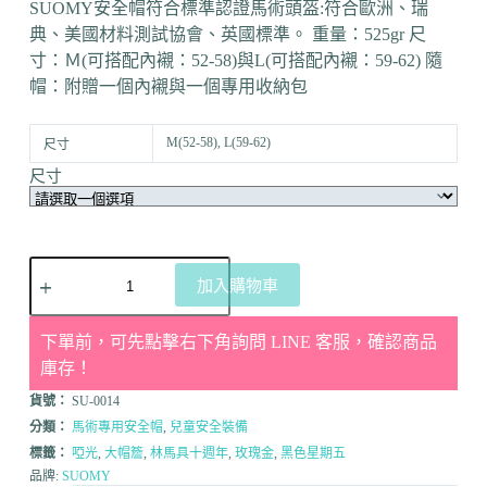
SUOMY安全帽符合標準認證馬術頭盔:符合歐洲、瑞
典、美國材料測試協會、英國標準。 重量：525gr 尺
寸：Ｍ(可搭配內襯：52-58)與L(可搭配內襯：59-62) 隨
帽：附贈一個內襯與一個專用收納包
M(52-58), L(59-62)
尺寸
尺寸
加入購物車
下單前，可先點擊右下角詢問 LINE 客服，確認商品
庫存！
貨號：
SU-0014
分類：
馬術專用安全帽
,
兒童安全裝備
標籤：
啞光
,
大帽簷
,
林馬具十週年
,
玫瑰金
,
黑色星期五
品牌:
SUOMY