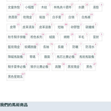
1
29
2
27
24
4
女童休閒
小帽簷
木紋
林馬具十週年
水鑽
液態
44
17
25
18
1
19
熱賣款
玫瑰金
瑜珈
白手套
白領
白馬褲
15
3
2
80
2
3
皮帶
皮革清潔
皮革滋養
短袖
矽膠墊
碳纖維
39
24
7
29
5
3
秋冬騎手保暖
粉色系列
絨面
網眼
羊毛
膏狀
1
12
79
1
7
4
藍玫瑰金
蚊蠅困擾
長袖
長襪
防曬
防潑水
14
3
7
24
9
障礙馬裝備
零碼
霧面
馬匹比賽必備
馬術馬裝備
6
110
58
2
47
騎手夏季必備
騎手比賽必備
高腰
黑玫瑰金
黑色
117
黑色星期五
我們的馬術商品