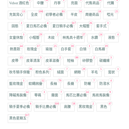
Velvet 酒紅色
中腰
丹寧
亮面
代售商品
代購
13
100
81
34
18
25
充氣背心
全皮
初學者必備
半皮
周邊商品
啞光
2
4
117
26
3
固態
夏日馬匹必備
夏日騎手必備
大帽簷
套手式
1
29
2
27
24
4
女童休閒
小帽簷
木紋
林馬具十週年
水鑽
液態
44
17
25
18
1
19
熱賣款
玫瑰金
瑜珈
白手套
白領
白馬褲
15
3
2
80
2
3
皮帶
皮革清潔
皮革滋養
短袖
矽膠墊
碳纖維
39
24
7
29
5
3
秋冬騎手保暖
粉色系列
絨面
網眼
羊毛
膏狀
1
12
79
1
7
4
藍玫瑰金
蚊蠅困擾
長袖
長襪
防曬
防潑水
14
3
7
24
9
障礙馬裝備
零碼
霧面
馬匹比賽必備
馬術馬裝備
6
110
58
2
47
騎手夏季必備
騎手比賽必備
高腰
黑玫瑰金
黑色
117
黑色星期五