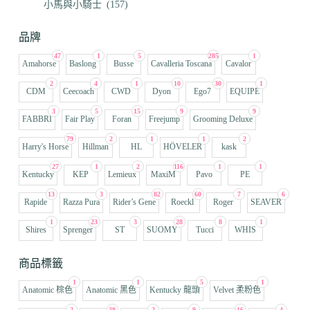
小馬與小騎士
(157)
品牌
47
1
5
285
1
Amahorse
Baslong
Busse
Cavalleria Toscana
Cavalor
2
4
1
10
30
1
CDM
Ceecoach
CWD
Dyon
Ego7
EQUIPE
3
5
15
9
9
FABBRI
Fair Play
Foran
Freejump
Grooming Deluxe
79
2
1
1
2
Harry's Horse
Hillman
HL
HÖVELER
kask
27
1
2
116
1
1
Kentucky
KEP
Lemieux
MaxiM
Pavo
PE
13
3
82
60
7
6
Rapide
Razza Pura
Rider’s Gene
Roeckl
Roger
SEAVER
1
23
3
28
8
1
Shires
Sprenger
ST
SUOMY
Tucci
WHIS
商品標籤
1
1
5
1
Anatomic 棕色
Anatomic 黑色
Kentucky 龍頭
Velvet 柔粉色
2
38
2
9
16
4