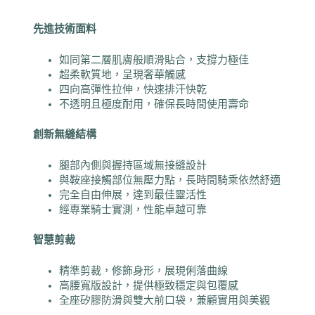
先進技術面料
如同第二層肌膚般順滑貼合，支撐力極佳
超柔軟質地，呈現奢華觸感
四向高彈性拉伸，快速排汗快乾
不透明且極度耐用，確保長時間使用壽命
創新無縫結構
腿部內側與握持區域無接縫設計
與鞍座接觸部位無壓力點，長時間騎乘依然舒適
完全自由伸展，達到最佳靈活性
經專業騎士實測，性能卓越可靠
智慧剪裁
精準剪裁，修飾身形，展現俐落曲線
高腰寬版設計，提供極致穩定與包覆感
全座矽膠防滑與雙大前口袋，兼顧實用與美觀