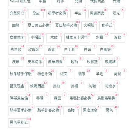
Velvet 酒紅色
中腰
丹寧
亮面
代售商品
代購
13
101
82
34
18
25
充氣背心
全皮
初學者必備
半皮
周邊商品
啞光
2
4
118
26
3
固態
夏日馬匹必備
夏日騎手必備
大帽簷
套手式
1
30
2
28
24
6
女童休閒
小帽簷
木紋
林馬具十週年
水鑽
液態
44
17
26
18
1
19
熱賣款
玫瑰金
瑜珈
白手套
白領
白馬褲
15
4
2
81
2
3
皮帶
皮革清潔
皮革滋養
短袖
矽膠墊
碳纖維
40
26
7
29
6
5
秋冬騎手保暖
粉色系列
絨面
網眼
羊毛
膏狀
1
12
80
1
7
4
藍玫瑰金
蚊蠅困擾
長袖
長襪
防曬
防潑水
14
3
7
24
10
障礙馬裝備
零碼
霧面
馬匹比賽必備
馬術馬裝備
6
112
58
2
48
騎手夏季必備
騎手比賽必備
高腰
黑玫瑰金
黑色
120
黑色星期五