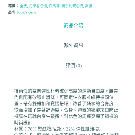
標籤：
全皮
,
初學者必備
,
白馬褲
,
騎手比賽必備
,
高腰
品牌:
Rider’s Gene
商品介紹
額外資訊
評價 (0)
技術性的雙向彈性材料確保高度的運動自由度。腰帶
內側配有矽膠止滑條，可固定住衣服並維持褲頭位
置。帶有雙鈕扣和寬腰帶環，改善了騎褲的合身度，
從而增加了穿著舒適度。合身、透氣的褲腳束口防止
褲腳在馬靴內產生皺摺。對比色的馬褲突顯了騎褲的
時尚設計。
材質：78% 聚酰胺/尼龍、22% 彈性纖維/氨