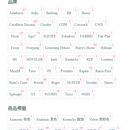
品牌
47
1
1
2
5
Amahorse
Anky
Baslong
BR
Busse
287
2
2
4
1
Cavalleria Toscana
Cavalor
CDM
Ceecoach
CWD
10
31
1
8
3
5
Dyon
Ego7
EQUIPE
Eskadron
FABBRI
Fair Play
15
9
9
82
2
Foran
Freejump
Grooming Deluxe
Harry's Horse
Hillman
1
1
2
27
1
11
HL
HÖVELER
kask
Kentucky
KEP
Lemieux
116
2
1
3
18
4
MaxiM
Pavo
PE
Première
Rapide
Razza Pura
83
60
7
6
1
1
Rider’s Gene
Roeckl
Roger
SEAVER
Sectolin
Shires
23
3
29
8
1
Sprenger
ST
SUOMY
Tucci
WHIS
商品標籤
1
1
5
1
Anatomic 棕色
Anatomic 黑色
Kentucky 龍頭
Velvet 柔粉色
2
38
2
10
17
4