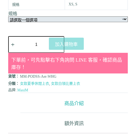
XS, S
規格
規格
加入購物車
下單前，可先點擊右下角詢問 LINE 客服，確認商品
庫存！
貨號：
MM-PODSS-Aer-WHG
分類：
女款夏季休閒上衣
,
女款白領比賽上衣
品牌:
MaxiM
商品介紹
額外資訊