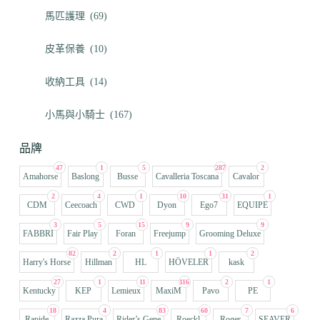
馬匹護理
(69)
皮革保養
(10)
收納工具
(14)
小馬與小騎士
(167)
品牌
47
1
5
287
2
Amahorse
Baslong
Busse
Cavalleria Toscana
Cavalor
2
4
1
10
31
1
CDM
Ceecoach
CWD
Dyon
Ego7
EQUIPE
3
5
15
9
9
FABBRI
Fair Play
Foran
Freejump
Grooming Deluxe
82
2
1
1
2
Harry's Horse
Hillman
HL
HÖVELER
kask
27
1
11
116
2
1
Kentucky
KEP
Lemieux
MaxiM
Pavo
PE
18
4
83
60
7
6
Rapide
Razza Pura
Rider’s Gene
Roeckl
Roger
SEAVER