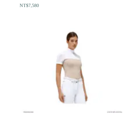
NT$
7,580