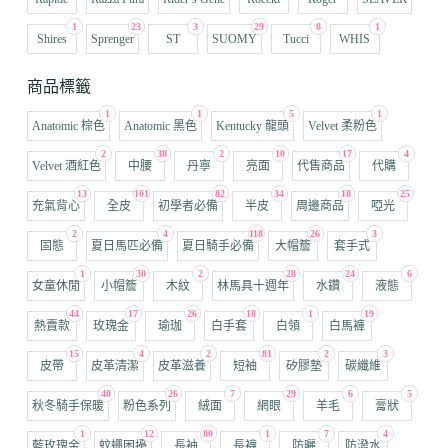
1
23
3
29
8
1
Shires
Sprenger
ST
SUOMY
Tucci
WHIS
商品標籤
1
1
5
1
Anatomic 棕色
Anatomic 黑色
Kentucky 龍頭
Velvet 柔粉色
2
38
2
10
17
4
Velvet 酒紅色
中腰
丹寧
亮面
代售商品
代購
13
101
82
34
18
25
充氣背心
全皮
初學者必備
半皮
周邊商品
啞光
2
4
118
26
3
固態
夏日馬匹必備
夏日騎手必備
大帽簷
套手式
1
30
2
28
24
6
女童休閒
小帽簷
木紋
林馬具十週年
水鑽
液態
44
17
26
18
1
19
熱賣款
玫瑰金
瑜珈
白手套
白領
白馬褲
15
4
2
81
2
3
皮帶
皮革清潔
皮革滋養
短袖
矽膠墊
碳纖維
40
26
7
29
6
5
秋冬騎手保暖
粉色系列
絨面
網眼
羊毛
膏狀
1
12
80
1
7
4
藍玫瑰金
蚊蠅困擾
長袖
長襪
防曬
防潑水