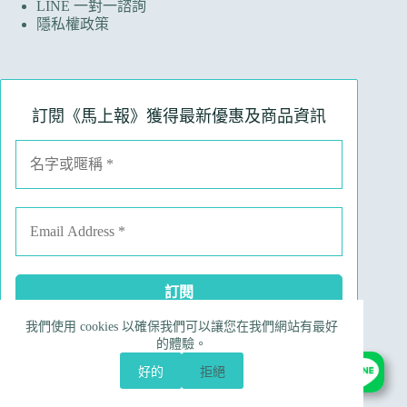
LINE 一對一諮詢
隱私權政策
訂閱《馬上報》獲得最新優惠及商品資訊
我們使用 cookies 以確保我們可以讓您在我們網站有最好
Facebook
Instagram
Line
電子郵件
的體驗。
電話號碼
好的
拒絕
Copyright © 2026 Ruinart 林馬具｜昀翼國際行銷有限公
司 90695190 版權所有，勿任意轉載｜
網站製作