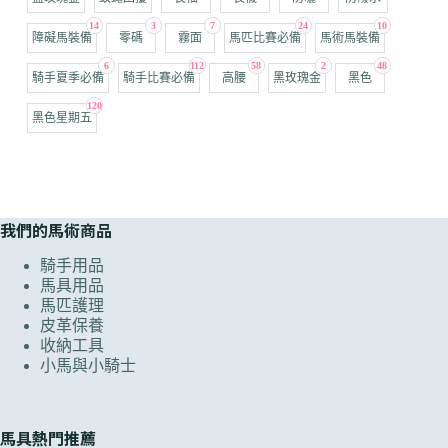
14
3
7
24
10
障礙馬裝備
零碼
霧面
馬匹比賽必備
馬術馬裝備
6
112
58
2
48
騎手夏季必備
騎手比賽必備
高腰
黑玫瑰金
黑色
120
黑色星期五
我們的馬術商品
騎手用品
馬具用品
馬匹護理
皮革保養
收納工具
小馬與小騎士
馬具熱門推薦