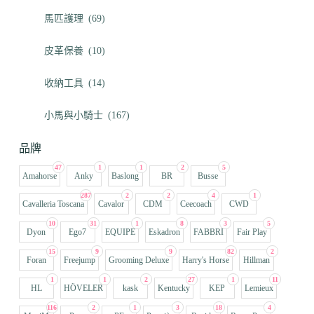
馬匹護理
(69)
皮革保養
(10)
收納工具
(14)
小馬與小騎士
(167)
品牌
47
1
1
2
5
Amahorse
Anky
Baslong
BR
Busse
287
2
2
4
1
Cavalleria Toscana
Cavalor
CDM
Ceecoach
CWD
10
31
1
8
3
5
Dyon
Ego7
EQUIPE
Eskadron
FABBRI
Fair Play
15
9
9
82
2
Foran
Freejump
Grooming Deluxe
Harry's Horse
Hillman
1
1
2
27
1
11
HL
HÖVELER
kask
Kentucky
KEP
Lemieux
116
2
1
3
18
4