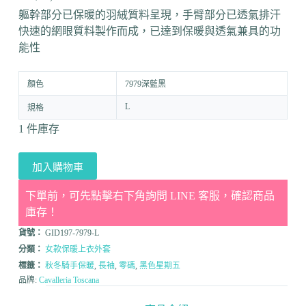
軀幹部分已保暖的羽絨質料呈現，手臂部分已透氣排汗
快速的網眼質料製作而成，已達到保暖與透氣兼具的功
能性
顏色
7979深藍黑
L
規格
1 件庫存
加入購物車
下單前，可先點擊右下角詢問 LINE 客服，確認商品
庫存！
貨號：
GID197-7979-L
分類：
女款保暖上衣外套
標籤：
秋冬騎手保暖
,
長袖
,
零碼
,
黑色星期五
品牌:
Cavalleria Toscana