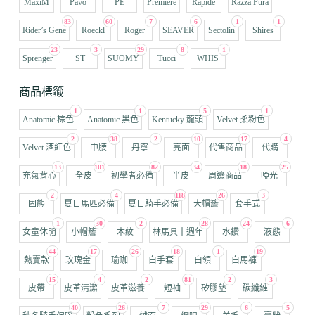
MaxiM
Pavo
PE
Première
Rapide
Razza Pura
83
60
7
6
1
1
Rider’s Gene
Roeckl
Roger
SEAVER
Sectolin
Shires
23
3
29
8
1
Sprenger
ST
SUOMY
Tucci
WHIS
商品標籤
1
1
5
1
Anatomic 棕色
Anatomic 黑色
Kentucky 龍頭
Velvet 柔粉色
2
38
2
10
17
4
Velvet 酒紅色
中腰
丹寧
亮面
代售商品
代購
13
101
82
34
18
25
充氣背心
全皮
初學者必備
半皮
周邊商品
啞光
2
4
118
26
3
固態
夏日馬匹必備
夏日騎手必備
大帽簷
套手式
1
30
2
28
24
6
女童休閒
小帽簷
木紋
林馬具十週年
水鑽
液態
44
17
26
18
1
19
熱賣款
玫瑰金
瑜珈
白手套
白領
白馬褲
15
4
2
81
2
3
皮帶
皮革清潔
皮革滋養
短袖
矽膠墊
碳纖維
40
26
7
29
6
5