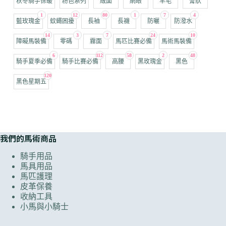
秋冬騎手保暖
粉色系列
絨面
網眼
羊毛
膏狀
1
12
80
1
7
4
藍玫瑰金
蚊蠅困擾
長袖
長襪
防曬
防潑水
14
3
7
24
10
障礙馬裝備
零碼
霧面
馬匹比賽必備
馬術馬裝備
6
112
58
2
48
騎手夏季必備
騎手比賽必備
高腰
黑玫瑰金
黑色
120
黑色星期五
我們的馬術商品
騎手用品
馬具用品
馬匹護理
皮革保養
收納工具
小馬與小騎士