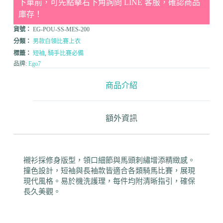
下單前，可先點擊右下角詢問 LINE 客服，確認商品
庫存！
貨號：
EG-POU-SS-MES-200
分類：
男款白領比賽上衣
標籤：
短袖
,
騎手比賽必備
品牌:
Ego7
商品介紹
額外資訊
襯衫採修身版型，領口細節與馬頭刺繡增添精緻感。
撞色設計，短袖與長袖款皆適合各類騎馬比賽，展現
現代風格。易於機洗護理，每件均附清晰指引，確保
長久美觀。