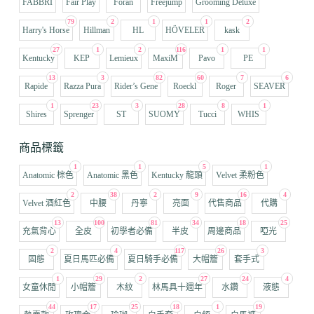
FABBRI
Fair Play
Foran
Freejump
Grooming Deluxe
79
2
1
1
2
Harry's Horse
Hillman
HL
HÖVELER
kask
27
1
2
116
1
1
Kentucky
KEP
Lemieux
MaxiM
Pavo
PE
13
3
82
60
7
6
Rapide
Razza Pura
Rider’s Gene
Roeckl
Roger
SEAVER
1
23
3
28
8
1
Shires
Sprenger
ST
SUOMY
Tucci
WHIS
商品標籤
1
1
5
1
Anatomic 棕色
Anatomic 黑色
Kentucky 龍頭
Velvet 柔粉色
2
38
2
9
16
4
Velvet 酒紅色
中腰
丹寧
亮面
代售商品
代購
13
100
81
34
18
25
充氣背心
全皮
初學者必備
半皮
周邊商品
啞光
2
4
117
26
3
固態
夏日馬匹必備
夏日騎手必備
大帽簷
套手式
1
29
2
27
24
4
女童休閒
小帽簷
木紋
林馬具十週年
水鑽
液態
44
17
25
18
1
19