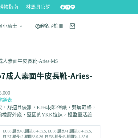
購物指南
林馬具官網
與小騎士
更多
登入 / 註冊
7成人素面牛皮長靴-Aries-MS
o7成人素面牛皮長靴-Aries-
8,000
建議表
皮，舒適且優雅，E-tex材料保護，雙層鞋墊，
的橡膠外底，堅固的YKK拉鍊，輕盈靈活設
EU35 腿長40 腿圍33.4-35.5, EU36 腿長41 腿圍33.4-35.5,
EU37 腿長42 腿圍33.9-36, EU38 腿長43 腿圍34.4-35.6,