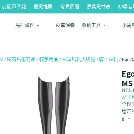
訂閱電子報
優惠推薦
常見問題
馬具尺寸表
初學者
馬匹護理
皮革保養
收納工具
小馬
頁
/
所有馬術商品
/
騎手用品
/
長短馬靴與綁腿
/
騎士長靴
/ Ego
Eg
MS
NT$
1
尺寸
全粒
穩定
計。