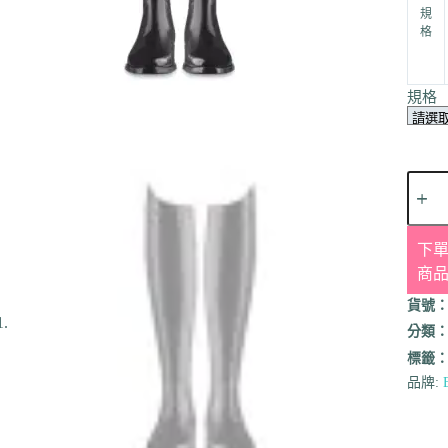
規
格
規格
下單
商
貨號
分類
標籤
品牌: