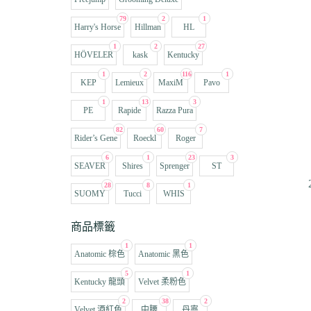
79
2
1
Harry's Horse
Hillman
HL
1
2
27
HÖVELER
kask
Kentucky
1
2
116
1
KEP
Lemieux
MaxiM
Pavo
1
13
3
PE
Rapide
Razza Pura
82
60
7
Rider’s Gene
Roeckl
Roger
6
1
23
3
SEAVER
Shires
Sprenger
ST
28
8
1
SUOMY
Tucci
WHIS
商品標籤
1
1
Anatomic 棕色
Anatomic 黑色
5
1
Kentucky 龍頭
Velvet 柔粉色
2
38
2
Velvet 酒紅色
中腰
丹寧