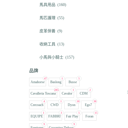
馬具用品
(160)
馬匹護理
(55)
皮革保養
(9)
收納工具
(13)
小馬與小騎士
(157)
品牌
47
1
5
Amahorse
Baslong
Busse
285
1
2
Cavalleria Toscana
Cavalor
CDM
4
1
10
30
Ceecoach
CWD
Dyon
Ego7
1
3
5
15
EQUIPE
FABBRI
Fair Play
Foran
9
9
Freejump
Grooming Deluxe