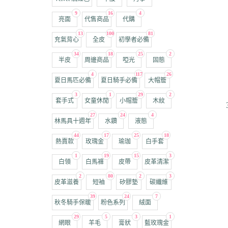
9
16
4
亮面
代售商品
代購
13
100
81
充氣背心
全皮
初學者必備
34
18
25
2
半皮
周邊商品
啞光
固態
4
117
26
夏日馬匹必備
夏日騎手必備
大帽簷
3
1
29
2
套手式
女童休閒
小帽簷
木紋
27
24
4
林馬具十週年
水鑽
液態
44
17
25
18
熱賣款
玫瑰金
瑜珈
白手套
1
19
15
3
白領
白馬褲
皮帶
皮革清潔
2
80
2
3
皮革滋養
短袖
矽膠墊
碳纖維
39
24
7
秋冬騎手保暖
粉色系列
絨面
29
5
3
1
網眼
羊毛
膏狀
藍玫瑰金