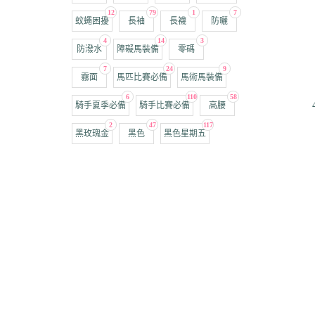
12
79
1
7
蚊蠅困擾
長袖
長襪
防曬
4
14
3
防潑水
障礙馬裝備
零碼
7
24
9
霧面
馬匹比賽必備
馬術馬裝備
6
110
58
騎手夏季必備
騎手比賽必備
高腰
2
47
117
黑玫瑰金
黑色
黑色星期五