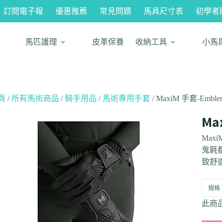
訂閱電子報
優惠推薦
常見問題
馬具尺寸表
初學者
馬匹護理
皮革保養
收納工具
小馬
頁
/
所有馬術商品
/
騎手用品
/
馬術專用手套
/ MaxiM 手套-Embl
Ma
Maxi
鬼氈
致舒
規格
此商