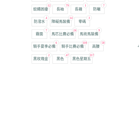
12
79
1
7
蚊蠅困擾
長袖
長襪
防曬
4
14
3
防潑水
障礙馬裝備
零碼
7
24
9
霧面
馬匹比賽必備
馬術馬裝備
6
110
58
騎手夏季必備
騎手比賽必備
高腰
2
47
117
黑玫瑰金
黑色
黑色星期五