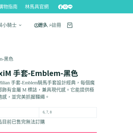
購物指南
林馬具官網
與小騎士
更多
登入 / 註冊
em-黑色
xiM 手套-Emblem-黑色
Milian 手套-Emblem
騎馬手套設計經典，每個魔
都飾有金屬 M 標誌，兼具現代感。它能提供極
適感，並完美抓握韁繩。
6, 7, 8
品目前已售完無法訂購