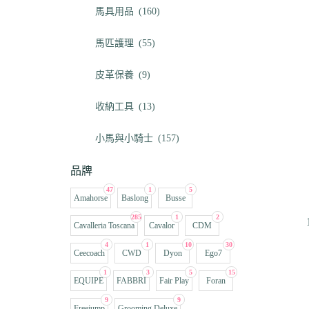
馬具用品
(160)
馬匹護理
(55)
皮革保養
(9)
收納工具
(13)
小馬與小騎士
(157)
品牌
47
1
5
Amahorse
Baslong
Busse
285
1
2
Cavalleria Toscana
Cavalor
CDM
4
1
10
30
Ceecoach
CWD
Dyon
Ego7
1
3
5
15
EQUIPE
FABBRI
Fair Play
Foran
9
9
Freejump
Grooming Deluxe