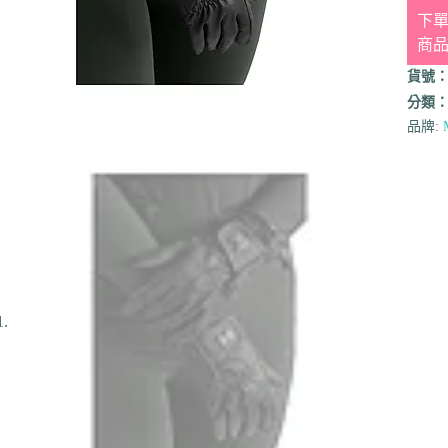
下單
商
貨號
分類
品牌: