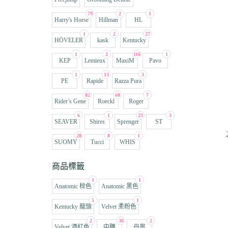
79
2
1
Harry's Horse
Hillman
HL
1
2
27
HÖVELER
kask
Kentucky
1
2
116
1
KEP
Lemieux
MaxiM
Pavo
1
13
3
PE
Rapide
Razza Pura
82
60
7
Rider’s Gene
Roeckl
Roger
6
1
23
3
SEAVER
Shires
Sprenger
ST
28
8
1
SUOMY
Tucci
WHIS
商品標籤
1
1
Anatomic 棕色
Anatomic 黑色
5
1
Kentucky 龍頭
Velvet 柔粉色
2
38
2
Velvet 酒紅色
中腰
丹寧