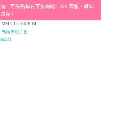
前，可先點擊右下角詢問 LINE 客服，確認
品庫存！
：
MM-GLO-EMB-BL
：
馬術專用手套
MaxiM