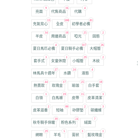
9
16
4
亮面
代售商品
代購
13
100
81
充氣背心
全皮
初學者必備
34
18
25
2
半皮
周邊商品
啞光
固態
4
117
26
夏日馬匹必備
夏日騎手必備
大帽簷
3
1
29
2
套手式
女童休閒
小帽簷
木紋
27
24
4
林馬具十週年
水鑽
液態
44
17
25
18
熱賣款
玫瑰金
瑜珈
白手套
1
19
15
3
白領
白馬褲
皮帶
皮革清潔
2
80
2
3
皮革滋養
短袖
矽膠墊
碳纖維
39
24
7
秋冬騎手保暖
粉色系列
絨面
29
5
3
1
網眼
羊毛
膏狀
藍玫瑰金