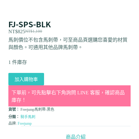
FJ-SPS-BLK
NT$
825
NT$
1,100
馬刺價位不包含馬刺帶，可至商品頁選購您喜愛的材質
與顏色。可通用其他品牌馬刺帶。
1 件庫存
加入購物車
下單前，可先點擊右下角詢問 LINE 客服，確認商品
庫存！
貨號：
Freejump馬刺帶-黑色
分類：
騎手馬刺
品牌:
Freejump
商品介紹