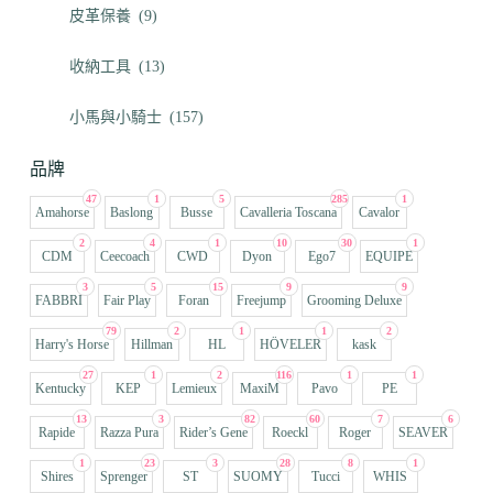
皮革保養
(9)
收納工具
(13)
小馬與小騎士
(157)
品牌
47
1
5
285
1
Amahorse
Baslong
Busse
Cavalleria Toscana
Cavalor
2
4
1
10
30
1
CDM
Ceecoach
CWD
Dyon
Ego7
EQUIPE
3
5
15
9
9
FABBRI
Fair Play
Foran
Freejump
Grooming Deluxe
79
2
1
1
2
Harry's Horse
Hillman
HL
HÖVELER
kask
27
1
2
116
1
1
Kentucky
KEP
Lemieux
MaxiM
Pavo
PE
13
3
82
60
7
6
Rapide
Razza Pura
Rider’s Gene
Roeckl
Roger
SEAVER
1
23
3
28
8
1
Shires
Sprenger
ST
SUOMY
Tucci
WHIS