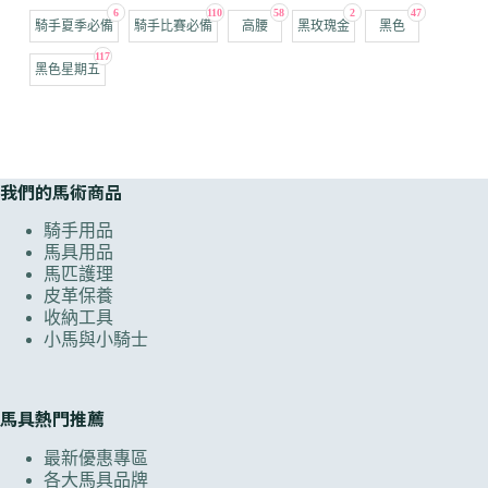
6
110
58
2
47
騎手夏季必備
騎手比賽必備
高腰
黑玫瑰金
黑色
117
黑色星期五
我們的馬術商品
騎手用品
馬具用品
馬匹護理
皮革保養
收納工具
小馬與小騎士
馬具熱門推薦
最新優惠專區
各大馬具品牌