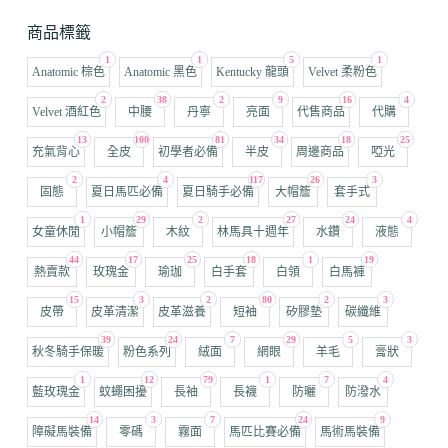
商品標籤
1
1
5
1
Anatomic 棕色
Anatomic 黑色
Kentucky 龍頭
Velvet 柔粉色
2
38
2
9
16
4
Velvet 酒紅色
中腰
丹寧
亮面
代售商品
代購
13
100
81
34
18
25
充氣背心
全皮
初學者必備
半皮
周邊商品
啞光
2
4
117
26
3
固態
夏日馬匹必備
夏日騎手必備
大帽簷
套手式
1
29
2
27
24
4
女童休閒
小帽簷
木紋
林馬具十週年
水鑽
液態
44
17
25
18
1
19
熱賣款
玫瑰金
瑜珈
白手套
白領
白馬褲
15
3
2
80
2
3
皮帶
皮革清潔
皮革滋養
短袖
矽膠墊
碳纖維
39
24
7
29
5
3
秋冬騎手保暖
粉色系列
絨面
網眼
羊毛
膏狀
1
12
79
1
7
4
藍玫瑰金
蚊蠅困擾
長袖
長襪
防曬
防潑水
14
3
7
24
9
障礙馬裝備
零碼
霧面
馬匹比賽必備
馬術馬裝備