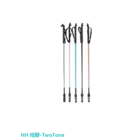
HH 短鞭-TwoTone