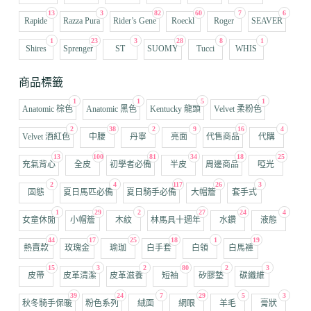
13
3
82
60
7
6
Rapide
Razza Pura
Rider’s Gene
Roeckl
Roger
SEAVER
1
23
3
28
8
1
Shires
Sprenger
ST
SUOMY
Tucci
WHIS
商品標籤
1
1
5
1
Anatomic 棕色
Anatomic 黑色
Kentucky 龍頭
Velvet 柔粉色
2
38
2
9
16
4
Velvet 酒紅色
中腰
丹寧
亮面
代售商品
代購
13
100
81
34
18
25
充氣背心
全皮
初學者必備
半皮
周邊商品
啞光
2
4
117
26
3
固態
夏日馬匹必備
夏日騎手必備
大帽簷
套手式
1
29
2
27
24
4
女童休閒
小帽簷
木紋
林馬具十週年
水鑽
液態
44
17
25
18
1
19
熱賣款
玫瑰金
瑜珈
白手套
白領
白馬褲
15
3
2
80
2
3
皮帶
皮革清潔
皮革滋養
短袖
矽膠墊
碳纖維
39
24
7
29
5
3
秋冬騎手保暖
粉色系列
絨面
網眼
羊毛
膏狀