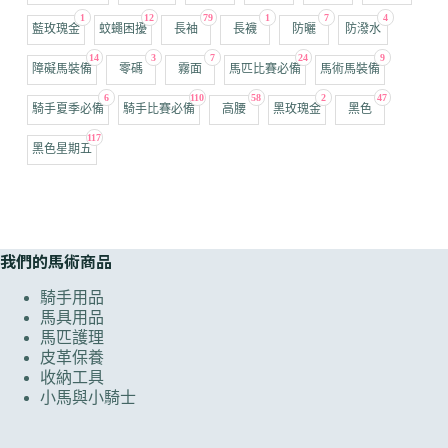
1
12
79
1
7
4
藍玫瑰金
蚊蠅困擾
長袖
長襪
防曬
防潑水
14
3
7
24
9
障礙馬裝備
零碼
霧面
馬匹比賽必備
馬術馬裝備
6
110
58
2
47
騎手夏季必備
騎手比賽必備
高腰
黑玫瑰金
黑色
117
黑色星期五
我們的馬術商品
騎手用品
馬具用品
馬匹護理
皮革保養
收納工具
小馬與小騎士