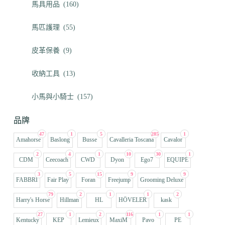
馬具用品
(160)
馬匹護理
(55)
皮革保養
(9)
收納工具
(13)
小馬與小騎士
(157)
品牌
47
1
5
285
1
Amahorse
Baslong
Busse
Cavalleria Toscana
Cavalor
2
4
1
10
30
1
CDM
Ceecoach
CWD
Dyon
Ego7
EQUIPE
3
5
15
9
9
FABBRI
Fair Play
Foran
Freejump
Grooming Deluxe
79
2
1
1
2
Harry's Horse
Hillman
HL
HÖVELER
kask
27
1
2
116
1
1
Kentucky
KEP
Lemieux
MaxiM
Pavo
PE