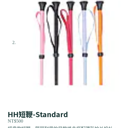
HH短鞭-Standard
NT$
500