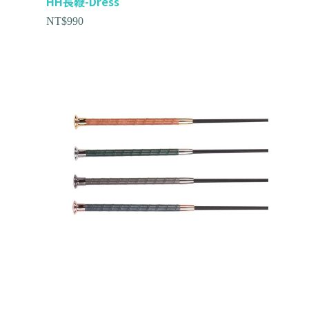
HH長鞭-Dress
NT$
990