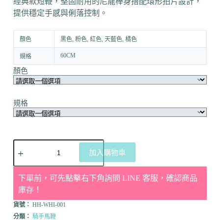
經典款短鞭，堅固耐用的尼龍棒身搭配環形拍片設計，
提供穩定手感與俐落控制。
顏色
黑色, 粉色, 紅色, 天藍色, 橘色
60CM
規格
顏色
規格
加入購物車
下單前，可先點擊右下角詢問 LINE 客服，確認商品
庫存！
貨號：
HH-WHI-001
分類：
騎手馬鞭