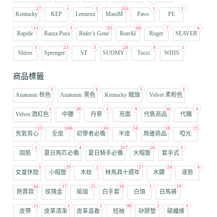
27
1
2
116
1
1
Kentucky
KEP
Lemieux
MaxiM
Pavo
PE
13
3
82
60
7
6
Rapide
Razza Pura
Rider’s Gene
Roeckl
Roger
SEAVER
1
23
3
28
8
1
Shires
Sprenger
ST
SUOMY
Tucci
WHIS
商品標籤
1
1
5
1
Anatomic 棕色
Anatomic 黑色
Kentucky 龍頭
Velvet 柔粉色
2
38
2
9
16
4
Velvet 酒紅色
中腰
丹寧
亮面
代售商品
代購
13
100
81
34
18
25
充氣背心
全皮
初學者必備
半皮
周邊商品
啞光
2
4
117
26
3
固態
夏日馬匹必備
夏日騎手必備
大帽簷
套手式
1
29
2
27
24
4
女童休閒
小帽簷
木紋
林馬具十週年
水鑽
液態
44
17
25
18
1
19
熱賣款
玫瑰金
瑜珈
白手套
白領
白馬褲
15
3
2
80
2
3
皮帶
皮革清潔
皮革滋養
短袖
矽膠墊
碳纖維