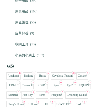
騎手用品
(590)
馬具用品
(160)
馬匹護理
(55)
皮革保養
(9)
收納工具
(13)
小馬與小騎士
(157)
品牌
47
1
5
285
1
Amahorse
Baslong
Busse
Cavalleria Toscana
Cavalor
2
4
1
10
30
1
CDM
Ceecoach
CWD
Dyon
Ego7
EQUIPE
3
5
15
9
9
FABBRI
Fair Play
Foran
Freejump
Grooming Deluxe
79
2
1
1
2
Harry's Horse
Hillman
HL
HÖVELER
kask