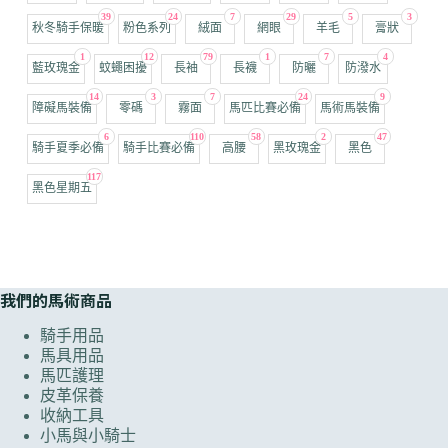
39
24
7
29
5
3
秋冬騎手保暖
粉色系列
絨面
網眼
羊毛
膏狀
1
12
79
1
7
4
藍玫瑰金
蚊蠅困擾
長袖
長襪
防曬
防潑水
14
3
7
24
9
障礙馬裝備
零碼
霧面
馬匹比賽必備
馬術馬裝備
6
110
58
2
47
騎手夏季必備
騎手比賽必備
高腰
黑玫瑰金
黑色
117
黑色星期五
我們的馬術商品
騎手用品
馬具用品
馬匹護理
皮革保養
收納工具
小馬與小騎士