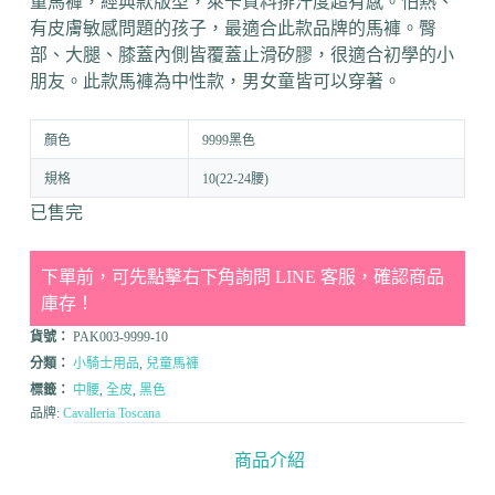
童馬褲，經典款版型，萊卡質料排汗度超有感。怕熱、
有皮膚敏感問題的孩子，最適合此款品牌的馬褲。臀
部、大腿、膝蓋內側皆覆蓋止滑矽膠，很適合初學的小
朋友。此款馬褲為中性款，男女童皆可以穿著。
顏色
9999黑色
規格
10(22-24腰)
已售完
下單前，可先點擊右下角詢問 LINE 客服，確認商品
庫存！
貨號：
PAK003-9999-10
分類：
小騎士用品
,
兒童馬褲
標籤：
中腰
,
全皮
,
黑色
品牌:
Cavalleria Toscana
商品介紹