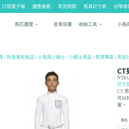
訂閱電子報
優惠推薦
常見問題
馬具尺寸表
初學者
馬匹護理
皮革保養
收納工具
小馬
頁
/
所有馬術商品
/
小馬與小騎士
/
小騎士用品
/
男孩專區
/
男孩
CT
NT$
3
尺寸
CT
可以
案。
顏色