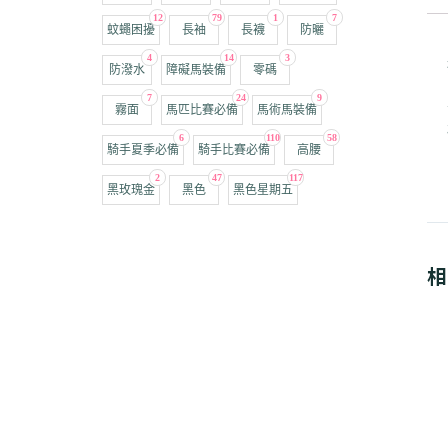
12
79
1
7
蚊蠅困擾
長袖
長襪
防曬
4
14
3
防潑水
障礙馬裝備
零碼
7
24
9
霧面
馬匹比賽必備
馬術馬裝備
6
110
58
騎手夏季必備
騎手比賽必備
高腰
2
47
117
黑玫瑰金
黑色
黑色星期五
相