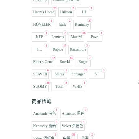
79
2
1
Harry's Horse
Hillman
HL
1
2
27
HÖVELER
kask
Kentucky
1
2
116
1
KEP
Lemieux
MaxiM
Pavo
1
13
3
PE
Rapide
Razza Pura
82
60
7
Rider’s Gene
Roeckl
Roger
6
1
23
3
SEAVER
Shires
Sprenger
ST
28
8
1
SUOMY
Tucci
WHIS
商品標籤
1
1
Anatomic 棕色
Anatomic 黑色
5
1
Kentucky 龍頭
Velvet 柔粉色
2
38
2
Velvet 酒紅色
中腰
丹寧