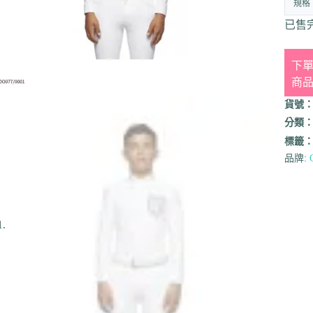
規格
已售
下單
商
貨號
分類
標籤
品牌: