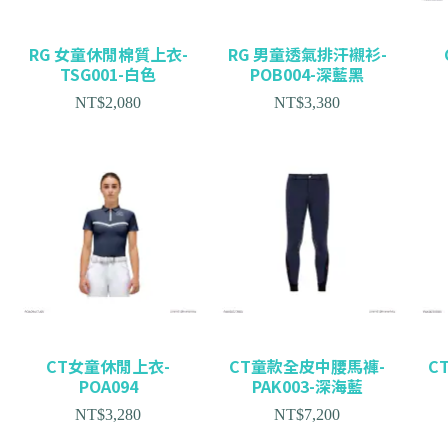
RG 女童休閒棉質上衣-
RG 男童透氣排汗襯衫-
TSG001-白色
POB004-深藍黑
NT$
2,080
NT$
3,380
CT女童休閒上衣-
CT童款全皮中腰馬褲-
C
POA094
PAK003-深海藍
NT$
3,280
NT$
7,200