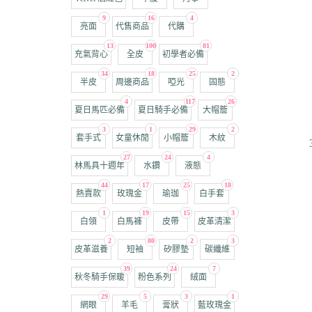
9
16
4
亮面
代售商品
代購
13
100
81
充氣背心
全皮
初學者必備
34
18
25
2
半皮
周邊商品
啞光
固態
4
117
26
夏日馬匹必備
夏日騎手必備
大帽簷
3
1
29
2
套手式
女童休閒
小帽簷
木紋
27
24
4
林馬具十週年
水鑽
液態
44
17
25
18
熱賣款
玫瑰金
瑜珈
白手套
1
19
15
3
白領
白馬褲
皮帶
皮革清潔
2
80
2
3
皮革滋養
短袖
矽膠墊
碳纖維
39
24
7
秋冬騎手保暖
粉色系列
絨面
29
5
3
1
網眼
羊毛
膏狀
藍玫瑰金