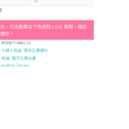
12
完
前，可先點擊右下角詢問 LINE 客服，確認
品庫存！
：
POO077-0001-12
：
小騎士用品
,
男孩比賽襯衫
：
長袖
,
騎手比賽必備
Cavalleria Toscana