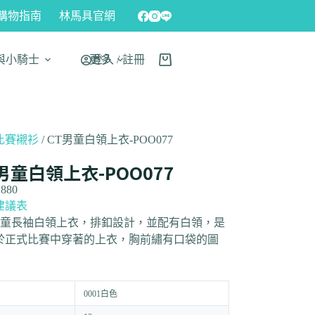
購物指南
林馬具官網
與小騎士
更多
登入 / 註冊
比賽襯衫
/ CT男童白領上衣-POO077
男童白領上衣-POO077
,880
建議表
 男童長袖白領上衣，排釦設計，並配有白領，是
於正式比賽中穿著的上衣，胸前繡有口袋的圖
0001白色