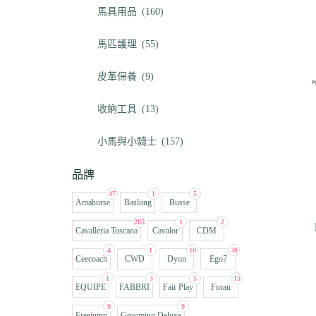
馬具用品
(160)
馬匹護理
(55)
皮革保養
(9)
收納工具
(13)
小馬與小騎士
(157)
品牌
47
1
5
Amahorse
Baslong
Busse
285
1
2
Cavalleria Toscana
Cavalor
CDM
4
1
10
30
Ceecoach
CWD
Dyon
Ego7
1
3
5
15
EQUIPE
FABBRI
Fair Play
Foran
9
9
Freejump
Grooming Deluxe