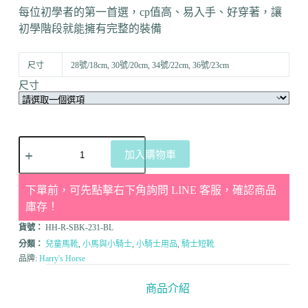
每位初學者的第一首選，cp值高、易入手、好穿著，讓
初學階段就能擁有完整的裝備
尺寸
28號/18cm, 30號/20cm, 34號/22cm, 36號/23cm
尺寸
加入購物車
下單前，可先點擊右下角詢問 LINE 客服，確認商品
庫存！
貨號：
HH-R-SBK-231-BL
分類：
兒童馬靴
,
小馬與小騎士
,
小騎士用品
,
騎士短靴
品牌:
Harry's Horse
商品介紹