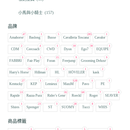
小馬與小騎士
(157)
品牌
47
1
5
285
1
Amahorse
Baslong
Busse
Cavalleria Toscana
Cavalor
2
4
1
10
30
1
CDM
Ceecoach
CWD
Dyon
Ego7
EQUIPE
3
5
15
9
9
FABBRI
Fair Play
Foran
Freejump
Grooming Deluxe
79
2
1
1
2
Harry's Horse
Hillman
HL
HÖVELER
kask
27
1
2
120
1
1
Kentucky
KEP
Lemieux
MaxiM
Pavo
PE
13
3
82
60
7
6
Rapide
Razza Pura
Rider’s Gene
Roeckl
Roger
SEAVER
1
23
3
28
8
1
Shires
Sprenger
ST
SUOMY
Tucci
WHIS
商品標籤
1
1
5
1