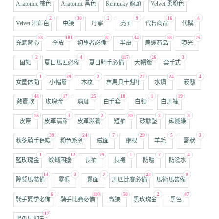
Anatomic 棕色
Anatomic 黑色
Kentucky 龍頭
Velvet 柔粉色
2
38
2
9
16
4
Velvet 酒紅色
中腰
丹寧
亮面
代售商品
代購
13
101
81
34
18
25
充氣背心
全皮
初學者必備
半皮
周邊商品
啞光
2
4
117
26
3
固態
夏日馬匹必備
夏日騎手必備
大帽簷
套手式
1
29
2
27
24
4
女童休閒
小帽簷
木紋
林馬具十週年
水鑽
液態
44
17
25
18
1
19
熱賣款
玫瑰金
瑜珈
白手套
白領
白馬褲
15
3
2
80
2
3
皮帶
皮革清潔
皮革滋養
短袖
矽膠墊
碳纖維
39
24
7
29
5
3
秋冬騎手保暖
粉色系列
絨面
網眼
羊毛
膏狀
1
12
79
1
7
4
藍玫瑰金
蚊蠅困擾
長袖
長襪
防曬
防潑水
14
3
7
24
9
障礙馬裝備
零碼
霧面
馬匹比賽必備
馬術馬裝備
6
110
58
2
47
騎手夏季必備
騎手比賽必備
高腰
黑玫瑰金
黑色
117