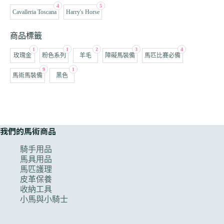
4
5
Cavalleria Toscana
Harry's Horse
商品標籤
1
1
2
3
4
玫瑰金
粉色系列
羊毛
障礙馬裝備
馬匹比賽必備
9
1
馬術馬裝備
黑色
我們的馬術商品
騎手用品
馬具用品
馬匹護理
皮革保養
收納工具
小馬與小騎士