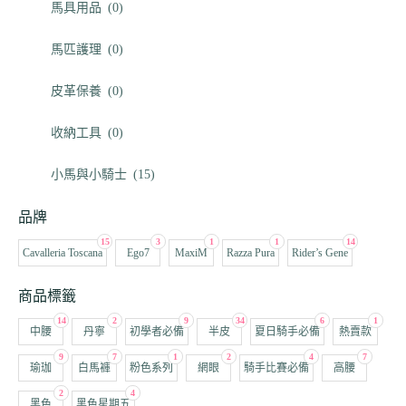
馬具用品
(0)
馬匹護理
(0)
皮革保養
(0)
收納工具
(0)
小馬與小騎士
(15)
品牌
15
3
1
1
14
Cavalleria Toscana
Ego7
MaxiM
Razza Pura
Rider’s Gene
商品標籤
14
2
9
34
6
1
中腰
丹寧
初學者必備
半皮
夏日騎手必備
熱賣款
9
7
1
2
4
7
瑜珈
白馬褲
粉色系列
網眼
騎手比賽必備
高腰
2
4
黑色
黑色星期五