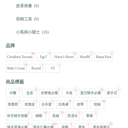
皮革保養
(0)
收納工具
(0)
小馬與小騎士
(26)
品牌
64
6
12
2
2
Cavalleria Toscana
Ego7
Harry's Horse
MaxiM
Razza Pura
23
2
1
Rider’s Gene
Roeckl
ST
商品標籤
7
6
4
4
33
3
中腰
全皮
初學者必備
半皮
夏日騎手必備
套手式
1
5
1
11
1
44
熱賣款
玫瑰金
白手套
白馬褲
皮帶
短袖
2
12
21
1
2
秋冬騎手保暖
網眼
長袖
防潑水
零碼
2
112
2
5
37
騎手夏季必備
騎手比賽必備
高腰
黑色
黑色星期五