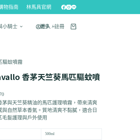
購物指南
林馬具官網
與小騎士
更多
登入 / 註冊
葵馬匹驅蚊噴霧
avallo 香茅天竺葵馬匹驅蚊噴
70
香茅與天竺葵精油的馬匹護理噴霧，帶來清爽
感與自然草本香氣。質地清爽不黏膩，適合日
匹毛髮護理與戶外使用
500ml