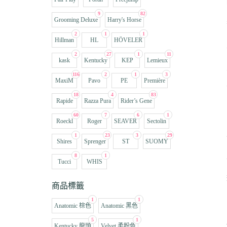
9
82
Grooming Deluxe
Harry's Horse
2
1
1
Hillman
HL
HÖVELER
2
27
1
11
kask
Kentucky
KEP
Lemieux
116
2
1
3
MaxiM
Pavo
PE
Première
18
4
83
Rapide
Razza Pura
Rider’s Gene
60
7
6
1
Roeckl
Roger
SEAVER
Sectolin
1
23
3
29
Shires
Sprenger
ST
SUOMY
8
1
Tucci
WHIS
商品標籤
1
1
Anatomic 棕色
Anatomic 黑色
5
1
Kentucky 龍頭
Velvet 柔粉色