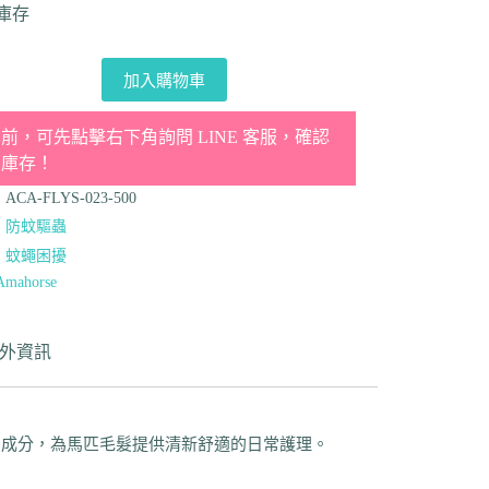
件庫存
加入購物車
前，可先點擊右下角詢問 LINE 客服，確認
品庫存！
：
ACA-FLYS-023-500
：
防蚊驅蟲
：
蚊蠅困擾
Amahorse
外資訊
橄欖油成分，為馬匹毛髮提供清新舒適的日常護理。