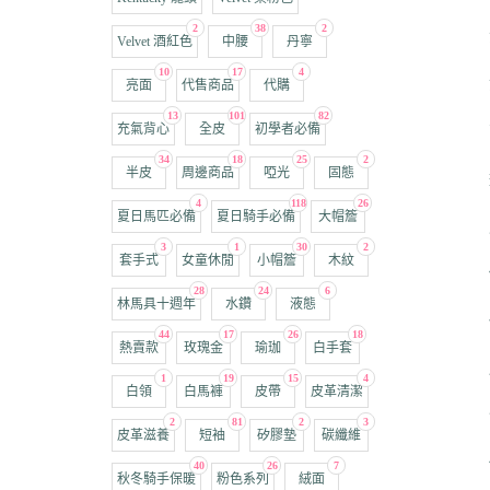
2
38
2
Velvet 酒紅色
中腰
丹寧
10
17
4
亮面
代售商品
代購
13
101
82
充氣背心
全皮
初學者必備
34
18
25
2
半皮
周邊商品
啞光
固態
4
118
26
夏日馬匹必備
夏日騎手必備
大帽簷
3
1
30
2
套手式
女童休閒
小帽簷
木紋
28
24
6
林馬具十週年
水鑽
液態
44
17
26
18
熱賣款
玫瑰金
瑜珈
白手套
1
19
15
4
白領
白馬褲
皮帶
皮革清潔
2
81
2
3
皮革滋養
短袖
矽膠墊
碳纖維
40
26
7
秋冬騎手保暖
粉色系列
絨面