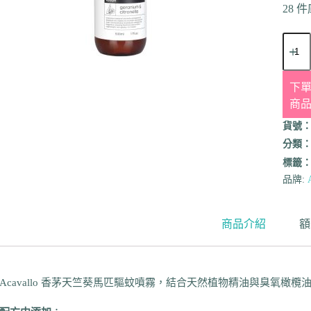
28 
下單
商
貨號
分類
標籤
品牌:
商品介紹
額
Acavallo 香茅天竺葵馬匹驅蚊噴霧，結合天然植物精油與臭氧