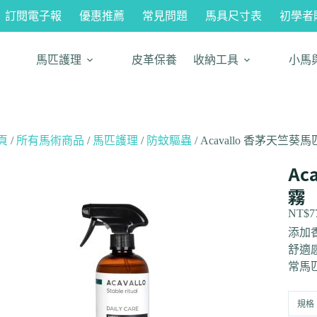
訂閱電子報
優惠推薦
常見問題
馬具尺寸表
初學者
馬匹護理
皮革保養
收納工具
小馬
頁
/
所有馬術商品
/
馬匹護理
/
防蚊驅蟲
/ Acavallo 香茅天竺
Ac
霧
NT$
7
添加
舒適
常馬
規格