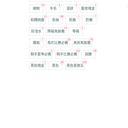
29
6
5
1
網眼
羊毛
膏狀
藍玫瑰金
12
80
1
7
蚊蠅困擾
長袖
長襪
防曬
4
14
3
防潑水
障礙馬裝備
零碼
7
24
10
霧面
馬匹比賽必備
馬術馬裝備
6
112
58
騎手夏季必備
騎手比賽必備
高腰
2
48
120
黑玫瑰金
黑色
黑色星期五