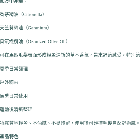
配方中添加
：
香茅精油（Citronella）
天竺葵精油（Geranium）
臭氧橄欖油（Ozonized Olive Oil）
可在馬匹毛髮表面形成輕盈清新的草本香氣，帶來舒適感受，特別
夏季日常護理
戶外騎乘
馬房日常使用
運動後清新整理
噴霧質地輕盈、不油膩、不易殘留，使用後可維持毛髮自然舒適感
產品特色