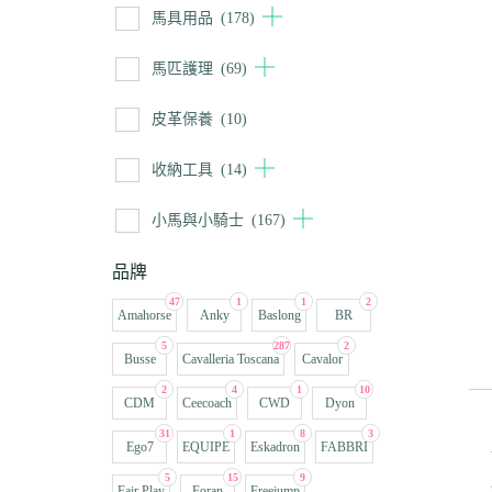
馬具用品
(178)
馬匹護理
(69)
皮革保養
(10)
收納工具
(14)
小馬與小騎士
(167)
品牌
47
1
1
2
Amahorse
Anky
Baslong
BR
5
287
2
Busse
Cavalleria Toscana
Cavalor
2
4
1
10
CDM
Ceecoach
CWD
Dyon
31
1
8
3
Ego7
EQUIPE
Eskadron
FABBRI
5
15
9
Fair Play
Foran
Freejump