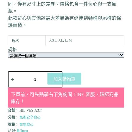
同，僅有尺寸上的差異。價格包含一件背心與一支氣
瓶。
此款背心與其他款最大差異為有延伸到頸椎與尾椎的保
護面積。
XXL, XL, L, M
規格
規格
加入購物車
下單前，可先點擊右下角詢問 LINE 客服，確認商品
庫存！
貨號：
HIL-VES-A374
分類：
馬術安全背心
標籤：
充氣背心
品牌:
Hillman