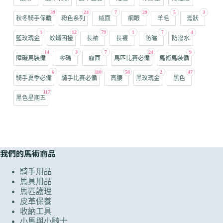
39
24
7
29
5
3
秋冬騎手保暖
粉色系列
絨面
網眼
羊毛
膏狀
1
12
79
1
7
4
藍玫瑰金
蚊蠅困擾
長袖
長襪
防曬
防潑水
14
3
7
24
9
障礙馬裝備
零碼
霧面
馬匹比賽必備
馬術馬裝備
6
110
58
2
47
騎手夏季必備
騎手比賽必備
高腰
黑玫瑰金
黑色
117
黑色星期五
我們的馬術商品
騎手用品
馬具用品
馬匹護理
皮革保養
收納工具
小馬與小騎士