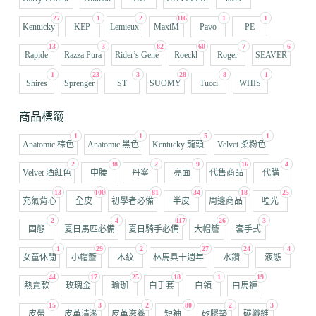
27
1
2
116
1
1
Kentucky
KEP
Lemieux
MaxiM
Pavo
PE
13
3
82
60
7
6
Rapide
Razza Pura
Rider’s Gene
Roeckl
Roger
SEAVER
1
23
3
28
8
1
Shires
Sprenger
ST
SUOMY
Tucci
WHIS
商品標籤
1
1
5
1
Anatomic 棕色
Anatomic 黑色
Kentucky 龍頭
Velvet 柔粉色
2
38
2
9
16
4
Velvet 酒紅色
中腰
丹寧
亮面
代售商品
代購
13
100
81
34
18
25
充氣背心
全皮
初學者必備
半皮
周邊商品
啞光
2
4
117
26
3
固態
夏日馬匹必備
夏日騎手必備
大帽簷
套手式
1
29
2
27
24
4
女童休閒
小帽簷
木紋
林馬具十週年
水鑽
液態
44
17
25
18
1
19
熱賣款
玫瑰金
瑜珈
白手套
白領
白馬褲
15
3
2
80
2
3
皮帶
皮革清潔
皮革滋養
短袖
矽膠墊
碳纖維