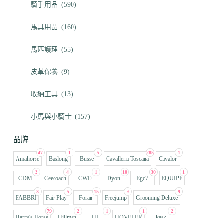
騎手用品
(590)
馬具用品
(160)
馬匹護理
(55)
皮革保養
(9)
收納工具
(13)
小馬與小騎士
(157)
品牌
47
1
5
285
1
Amahorse
Baslong
Busse
Cavalleria Toscana
Cavalor
2
4
1
10
30
1
CDM
Ceecoach
CWD
Dyon
Ego7
EQUIPE
3
5
15
9
9
FABBRI
Fair Play
Foran
Freejump
Grooming Deluxe
79
2
1
1
2
Harry's Horse
Hillman
HL
HÖVELER
kask