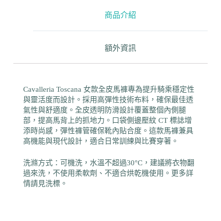
商品介紹
額外資訊
Cavalleria Toscana 女款全皮馬褲專為提升騎乘穩定性
與靈活度而設計。採用高彈性技術布料，確保最佳透
氣性與舒適度。全皮透明防滑設計覆蓋整個內側腿
部，提高馬背上的抓地力。口袋側邊壓紋 CT 標誌增
添時尚感，彈性褲管確保靴內貼合度。這款馬褲兼具
高機能與現代設計，適合日常訓練與比賽穿著。
洗滌方式：可機洗，水溫不超過30°C，建議將衣物翻
過來洗，不使用柔軟劑、不適合烘乾機使用。更多詳
情請見洗標。