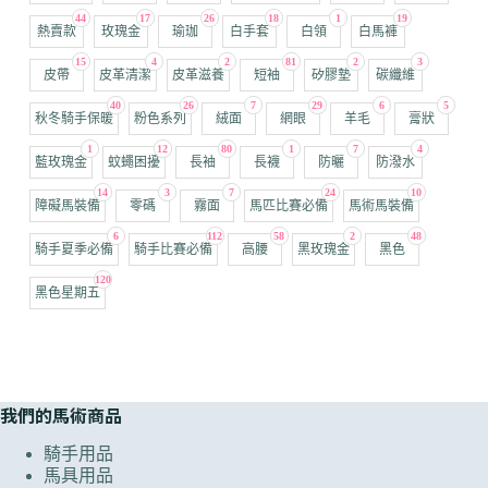
44
17
26
18
1
19
熱賣款
玫瑰金
瑜珈
白手套
白領
白馬褲
15
4
2
81
2
3
皮帶
皮革清潔
皮革滋養
短袖
矽膠墊
碳纖維
40
26
7
29
6
5
秋冬騎手保暖
粉色系列
絨面
網眼
羊毛
膏狀
1
12
80
1
7
4
藍玫瑰金
蚊蠅困擾
長袖
長襪
防曬
防潑水
14
3
7
24
10
障礙馬裝備
零碼
霧面
馬匹比賽必備
馬術馬裝備
6
112
58
2
48
騎手夏季必備
騎手比賽必備
高腰
黑玫瑰金
黑色
120
黑色星期五
我們的馬術商品
騎手用品
馬具用品