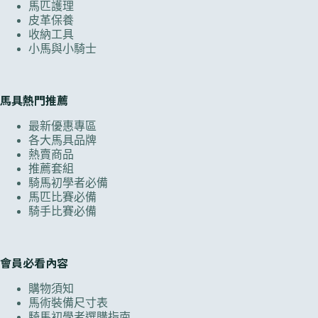
馬匹護理
皮革保養
收納工具
小馬與小騎士
馬具熱門推薦
最新優惠專區
各大馬具品牌
熱賣商品
推薦套組
騎馬初學者必備
馬匹比賽必備
騎手比賽必備
會員必看內容
購物須知
馬術裝備尺寸表
騎馬初學者選購指南