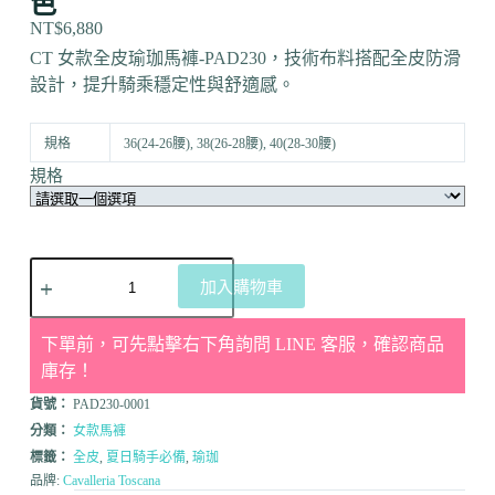
色
NT$
6,880
CT 女款全皮瑜珈馬褲-PAD230，技術布料搭配全皮防滑
設計，提升騎乘穩定性與舒適感。
規格
36(24-26腰), 38(26-28腰), 40(28-30腰)
規格
加入購物車
下單前，可先點擊右下角詢問 LINE 客服，確認商品
庫存！
貨號：
PAD230-0001
分類：
女款馬褲
標籤：
全皮
,
夏日騎手必備
,
瑜珈
品牌:
Cavalleria Toscana