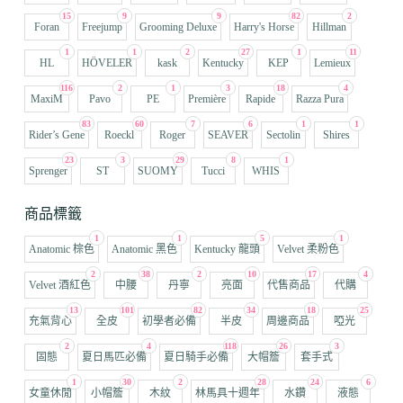
15
9
9
82
2
Foran
Freejump
Grooming Deluxe
Harry's Horse
Hillman
1
1
2
27
1
11
HL
HÖVELER
kask
Kentucky
KEP
Lemieux
116
2
1
3
18
4
MaxiM
Pavo
PE
Première
Rapide
Razza Pura
83
60
7
6
1
1
Rider’s Gene
Roeckl
Roger
SEAVER
Sectolin
Shires
23
3
29
8
1
Sprenger
ST
SUOMY
Tucci
WHIS
商品標籤
1
1
5
1
Anatomic 棕色
Anatomic 黑色
Kentucky 龍頭
Velvet 柔粉色
2
38
2
10
17
4
Velvet 酒紅色
中腰
丹寧
亮面
代售商品
代購
13
101
82
34
18
25
充氣背心
全皮
初學者必備
半皮
周邊商品
啞光
2
4
118
26
3
固態
夏日馬匹必備
夏日騎手必備
大帽簷
套手式
1
30
2
28
24
6
女童休閒
小帽簷
木紋
林馬具十週年
水鑽
液態