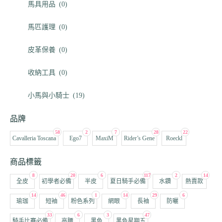
馬具用品
(0)
馬匹護理
(0)
皮革保養
(0)
收納工具
(0)
小馬與小騎士
(19)
品牌
58
2
7
28
22
Cavalleria Toscana
Ego7
MaxiM
Rider’s Gene
Roeckl
商品標籤
8
20
6
117
2
14
全皮
初學者必備
半皮
夏日騎手必備
水鑽
熱賣款
14
46
1
14
29
6
瑜珈
短袖
粉色系列
網眼
長袖
防曬
33
6
3
47
騎手比賽必備
高腰
黑色
黑色星期五