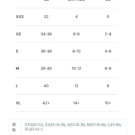
規
XXS(EU32), XS(EU34-36), S(EU36-38), M(EU38-40), L(EU40),
XL(EU42+)
格