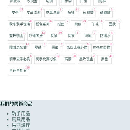
熱賣款
玫瑰金
瑜珈
白手套
白領
白馬褲
15
4
2
81
2
3
皮帶
皮革清潔
皮革滋養
短袖
矽膠墊
碳纖維
40
26
7
29
6
5
秋冬騎手保暖
粉色系列
絨面
網眼
羊毛
膏狀
1
12
80
1
7
4
藍玫瑰金
蚊蠅困擾
長袖
長襪
防曬
防潑水
14
3
7
24
10
障礙馬裝備
零碼
霧面
馬匹比賽必備
馬術馬裝備
6
112
58
2
48
騎手夏季必備
騎手比賽必備
高腰
黑玫瑰金
黑色
120
黑色星期五
我們的馬術商品
騎手用品
馬具用品
馬匹護理