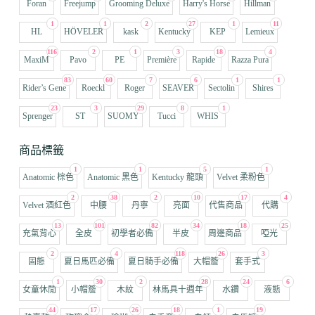
Foran
Freejump
Grooming Deluxe
Harry's Horse
Hillman
1
1
2
27
1
11
HL
HÖVELER
kask
Kentucky
KEP
Lemieux
116
2
1
3
18
4
MaxiM
Pavo
PE
Première
Rapide
Razza Pura
83
60
7
6
1
1
Rider’s Gene
Roeckl
Roger
SEAVER
Sectolin
Shires
23
3
29
8
1
Sprenger
ST
SUOMY
Tucci
WHIS
商品標籤
1
1
5
1
Anatomic 棕色
Anatomic 黑色
Kentucky 龍頭
Velvet 柔粉色
2
38
2
10
17
4
Velvet 酒紅色
中腰
丹寧
亮面
代售商品
代購
13
101
82
34
18
25
充氣背心
全皮
初學者必備
半皮
周邊商品
啞光
2
4
118
26
3
固態
夏日馬匹必備
夏日騎手必備
大帽簷
套手式
1
30
2
28
24
6
女童休閒
小帽簷
木紋
林馬具十週年
水鑽
液態
44
17
26
18
1
19