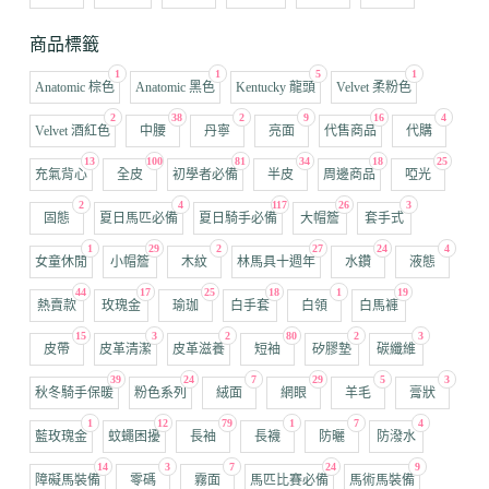
商品標籤
1
1
5
1
Anatomic 棕色
Anatomic 黑色
Kentucky 龍頭
Velvet 柔粉色
2
38
2
9
16
4
Velvet 酒紅色
中腰
丹寧
亮面
代售商品
代購
13
100
81
34
18
25
充氣背心
全皮
初學者必備
半皮
周邊商品
啞光
2
4
117
26
3
固態
夏日馬匹必備
夏日騎手必備
大帽簷
套手式
1
29
2
27
24
4
女童休閒
小帽簷
木紋
林馬具十週年
水鑽
液態
44
17
25
18
1
19
熱賣款
玫瑰金
瑜珈
白手套
白領
白馬褲
15
3
2
80
2
3
皮帶
皮革清潔
皮革滋養
短袖
矽膠墊
碳纖維
39
24
7
29
5
3
秋冬騎手保暖
粉色系列
絨面
網眼
羊毛
膏狀
1
12
79
1
7
4
藍玫瑰金
蚊蠅困擾
長袖
長襪
防曬
防潑水
14
3
7
24
9
障礙馬裝備
零碼
霧面
馬匹比賽必備
馬術馬裝備