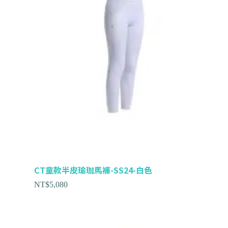
CT童款半皮瑜珈馬褲-SS24-白色
NT$
5,080