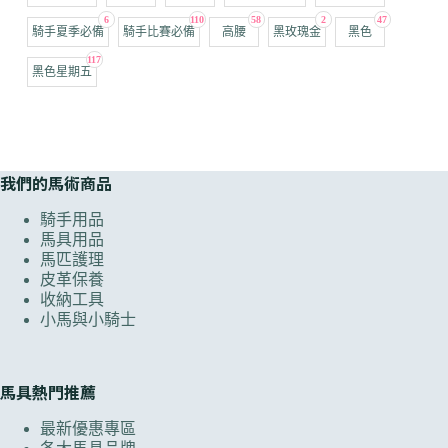
6
110
58
2
47
騎手夏季必備
騎手比賽必備
高腰
黑玫瑰金
黑色
117
黑色星期五
我們的馬術商品
騎手用品
馬具用品
馬匹護理
皮革保養
收納工具
小馬與小騎士
馬具熱門推薦
最新優惠專區