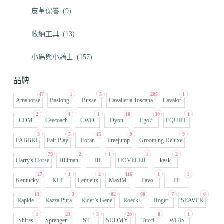
皮革保養
(9)
收納工具
(13)
小馬與小騎士
(157)
品牌
47
1
5
285
1
Amahorse
Baslong
Busse
Cavalleria Toscana
Cavalor
2
4
1
10
30
1
CDM
Ceecoach
CWD
Dyon
Ego7
EQUIPE
3
5
15
9
9
FABBRI
Fair Play
Foran
Freejump
Grooming Deluxe
79
2
1
1
2
Harry's Horse
Hillman
HL
HÖVELER
kask
27
1
2
116
1
1
Kentucky
KEP
Lemieux
MaxiM
Pavo
PE
13
3
82
60
7
6
Rapide
Razza Pura
Rider’s Gene
Roeckl
Roger
SEAVER
1
23
3
28
8
1
Shires
Sprenger
ST
SUOMY
Tucci
WHIS