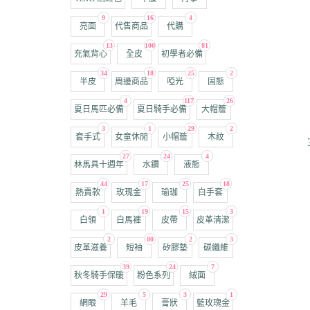
9
16
4
亮面
代售商品
代購
13
100
81
充氣背心
全皮
初學者必備
34
18
25
2
半皮
周邊商品
啞光
固態
4
117
26
夏日馬匹必備
夏日騎手必備
大帽簷
3
1
29
2
套手式
女童休閒
小帽簷
木紋
27
24
4
林馬具十週年
水鑽
液態
44
17
25
18
熱賣款
玫瑰金
瑜珈
白手套
1
19
15
3
白領
白馬褲
皮帶
皮革清潔
2
80
2
3
皮革滋養
短袖
矽膠墊
碳纖維
39
24
7
秋冬騎手保暖
粉色系列
絨面
29
5
3
1
網眼
羊毛
膏狀
藍玫瑰金