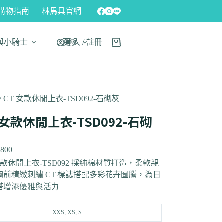
購物指南
林馬具官網
與小騎士
更多
登入 / 註冊
/ CT 女款休閒上衣-TSD092-石砌灰
 女款休閒上衣-TSD092-石砌
,800
女款休閒上衣-TSD092 採純棉材質打造，柔軟親
胸前精緻刺繡 CT 標誌搭配多彩花卉圖騰，為日
搭增添優雅與活力
XXS, XS, S