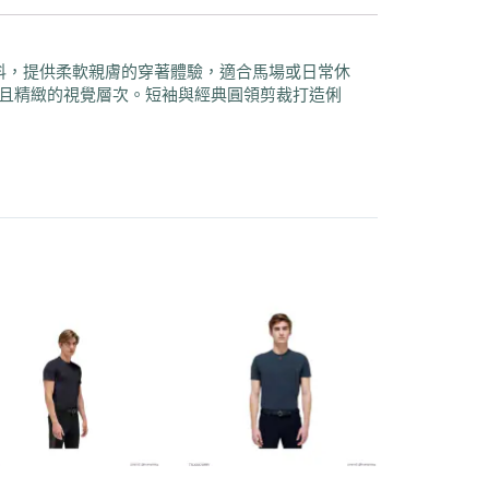
心。選用純棉面料，提供柔軟親膚的穿著體驗，適合馬場或日常休
特且精緻的視覺層次。短袖與經典圓領剪裁打造俐