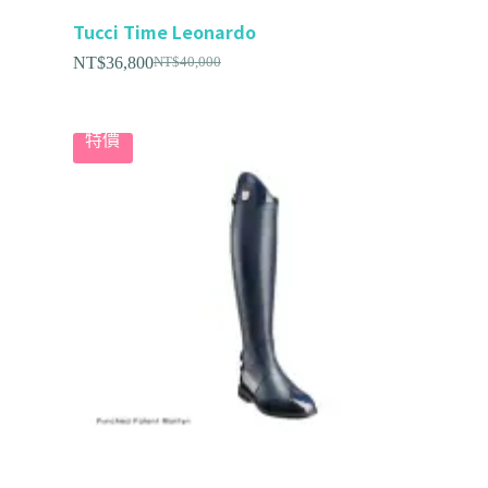
Tucci Time Leonardo
NT$
36,800
NT$
40,000
特價