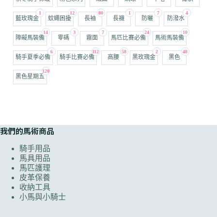
1
12
80
1
7
4
藍玫瑰金
蚊蠅困擾
長袖
長襪
防曬
防潑水
14
3
7
24
10
障礙馬裝備
零碼
霧面
馬匹比賽必備
馬術馬裝備
6
112
58
2
48
騎手夏季必備
騎手比賽必備
高腰
黑玫瑰金
黑色
120
黑色星期五
我們的馬術商品
騎手用品
馬具用品
馬匹護理
皮革保養
收納工具
小馬與小騎士