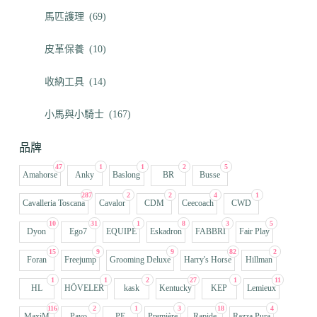
馬匹護理
(69)
皮革保養
(10)
收納工具
(14)
小馬與小騎士
(167)
品牌
47
1
1
2
5
Amahorse
Anky
Baslong
BR
Busse
287
2
2
4
1
Cavalleria Toscana
Cavalor
CDM
Ceecoach
CWD
10
31
1
8
3
5
Dyon
Ego7
EQUIPE
Eskadron
FABBRI
Fair Play
15
9
9
82
2
Foran
Freejump
Grooming Deluxe
Harry's Horse
Hillman
1
1
2
27
1
11
HL
HÖVELER
kask
Kentucky
KEP
Lemieux
116
2
1
3
18
4
MaxiM
Pavo
PE
Première
Rapide
Razza Pura