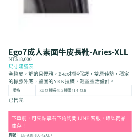
Ego7成人素面牛皮長靴-Aries-XLL
NT$
18,000
尺寸建議表
全粒皮，舒適且優雅，E-tex材料保護，雙層鞋墊，穩定
的橡膠外底，堅固的YKK拉鍊，輕盈靈活設計。
規格
EU42 腿長49.5 腿圍41.4-43.6
已售完
下單前，可先點擊右下角詢問 LINE 客服，確認商品
庫存！
貨號：
EG-ARI-100-42XL+