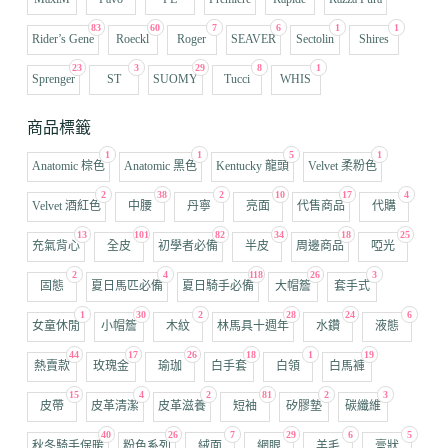
83
60
7
6
1
1
Rider’s Gene
Roeckl
Roger
SEAVER
Sectolin
Shires
23
3
29
8
1
Sprenger
ST
SUOMY
Tucci
WHIS
商品標籤
1
1
5
1
Anatomic 棕色
Anatomic 黑色
Kentucky 龍頭
Velvet 柔粉色
2
38
2
10
17
4
Velvet 酒紅色
中腰
丹寧
亮面
代售商品
代購
13
101
82
34
18
25
充氣背心
全皮
初學者必備
半皮
周邊商品
啞光
2
4
118
26
3
固態
夏日馬匹必備
夏日騎手必備
大帽簷
套手式
1
30
2
28
24
6
女童休閒
小帽簷
木紋
林馬具十週年
水鑽
液態
44
17
26
18
1
19
熱賣款
玫瑰金
瑜珈
白手套
白領
白馬褲
15
4
2
81
2
3
皮帶
皮革清潔
皮革滋養
短袖
矽膠墊
碳纖維
40
26
7
29
6
5
秋冬騎手保暖
粉色系列
絨面
網眼
羊毛
膏狀