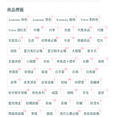
商品標籤
1
1
5
1
Anatomic 棕色
Anatomic 黑色
Kentucky 龍頭
Velvet 柔粉色
2
38
2
9
16
4
Velvet 酒紅色
中腰
丹寧
亮面
代售商品
代購
13
100
81
34
18
25
充氣背心
全皮
初學者必備
半皮
周邊商品
啞光
2
4
117
26
3
固態
夏日馬匹必備
夏日騎手必備
大帽簷
套手式
1
29
2
27
24
4
女童休閒
小帽簷
木紋
林馬具十週年
水鑽
液態
44
17
25
18
1
19
熱賣款
玫瑰金
瑜珈
白手套
白領
白馬褲
15
3
2
80
2
3
皮帶
皮革清潔
皮革滋養
短袖
矽膠墊
碳纖維
39
24
7
29
5
3
秋冬騎手保暖
粉色系列
絨面
網眼
羊毛
膏狀
1
12
79
1
7
4
藍玫瑰金
蚊蠅困擾
長袖
長襪
防曬
防潑水
14
3
7
24
9
障礙馬裝備
零碼
霧面
馬匹比賽必備
馬術馬裝備