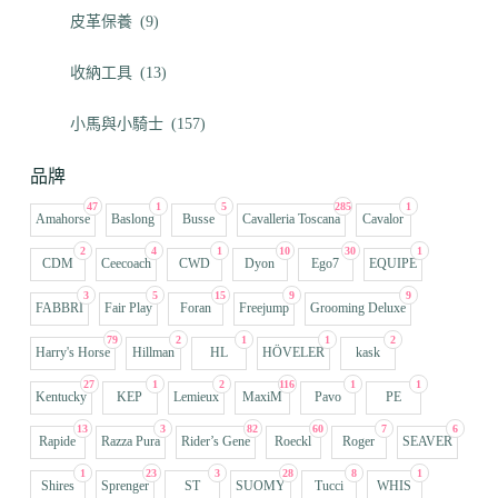
皮革保養
(9)
收納工具
(13)
小馬與小騎士
(157)
品牌
47
1
5
285
1
Amahorse
Baslong
Busse
Cavalleria Toscana
Cavalor
2
4
1
10
30
1
CDM
Ceecoach
CWD
Dyon
Ego7
EQUIPE
3
5
15
9
9
FABBRI
Fair Play
Foran
Freejump
Grooming Deluxe
79
2
1
1
2
Harry's Horse
Hillman
HL
HÖVELER
kask
27
1
2
116
1
1
Kentucky
KEP
Lemieux
MaxiM
Pavo
PE
13
3
82
60
7
6
Rapide
Razza Pura
Rider’s Gene
Roeckl
Roger
SEAVER
1
23
3
28
8
1
Shires
Sprenger
ST
SUOMY
Tucci
WHIS