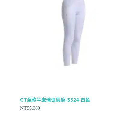
CT童款半皮瑜珈馬褲-SS24-白色
NT$
5,080