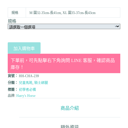
規格
M 圍32-35cm-長41cm, XL 圍35-37cm-長43cm
規格
加入購物車
下單前，可先點擊右下角詢問 LINE 客服，確認商品
庫存！
貨號：
HH-CHA-239
分類：
兒童馬靴
,
騎士綁腿
標籤：
初學者必備
品牌:
Harry's Horse
商品介紹
額外資訊