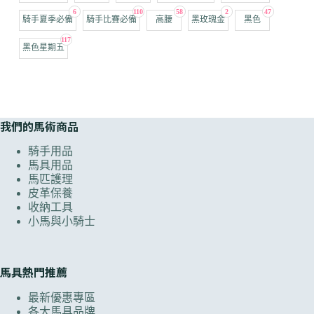
6
110
58
2
47
騎手夏季必備
騎手比賽必備
高腰
黑玫瑰金
黑色
117
黑色星期五
我們的馬術商品
騎手用品
馬具用品
馬匹護理
皮革保養
收納工具
小馬與小騎士
馬具熱門推薦
最新優惠專區
各大馬具品牌