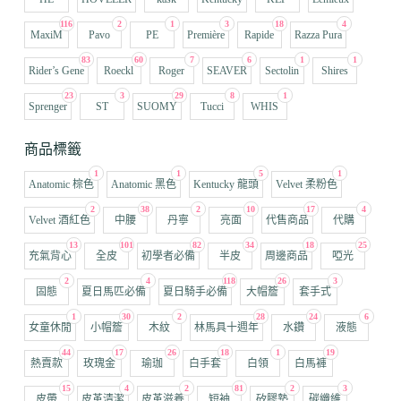
116
2
1
3
18
4
MaxiM
Pavo
PE
Première
Rapide
Razza Pura
83
60
7
6
1
1
Rider’s Gene
Roeckl
Roger
SEAVER
Sectolin
Shires
23
3
29
8
1
Sprenger
ST
SUOMY
Tucci
WHIS
商品標籤
1
1
5
1
Anatomic 棕色
Anatomic 黑色
Kentucky 龍頭
Velvet 柔粉色
2
38
2
10
17
4
Velvet 酒紅色
中腰
丹寧
亮面
代售商品
代購
13
101
82
34
18
25
充氣背心
全皮
初學者必備
半皮
周邊商品
啞光
2
4
118
26
3
固態
夏日馬匹必備
夏日騎手必備
大帽簷
套手式
1
30
2
28
24
6
女童休閒
小帽簷
木紋
林馬具十週年
水鑽
液態
44
17
26
18
1
19
熱賣款
玫瑰金
瑜珈
白手套
白領
白馬褲
15
4
2
81
2
3
皮帶
皮革清潔
皮革滋養
短袖
矽膠墊
碳纖維