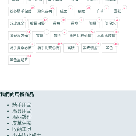
40
26
7
29
6
5
秋冬騎手保暖
粉色系列
絨面
網眼
羊毛
膏狀
1
12
80
1
7
4
藍玫瑰金
蚊蠅困擾
長袖
長襪
防曬
防潑水
14
3
7
24
10
障礙馬裝備
零碼
霧面
馬匹比賽必備
馬術馬裝備
6
112
58
2
48
騎手夏季必備
騎手比賽必備
高腰
黑玫瑰金
黑色
120
黑色星期五
我們的馬術商品
騎手用品
馬具用品
馬匹護理
皮革保養
收納工具
小馬與小騎士