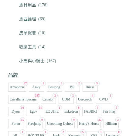
馬具用品
(178)
馬匹護理
(69)
皮革保養
(10)
收納工具
(14)
小馬與小騎士
(167)
品牌
47
1
1
2
5
Amahorse
Anky
Baslong
BR
Busse
287
2
2
4
1
Cavalleria Toscana
Cavalor
CDM
Ceecoach
CWD
10
31
1
8
3
5
Dyon
Ego7
EQUIPE
Eskadron
FABBRI
Fair Play
15
9
9
82
2
Foran
Freejump
Grooming Deluxe
Harry's Horse
Hillman
1
1
2
27
1
11
HL
HÖVELER
kask
Kentucky
KEP
Lemieux