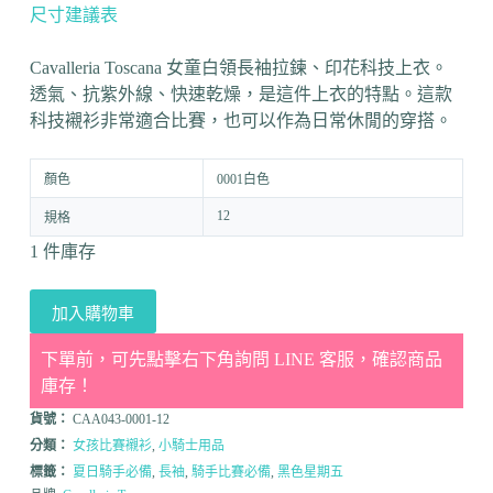
尺寸建議表
Cavalleria Toscana 女童白領長袖拉鍊、印花科技上衣。
透氣、抗紫外線、快速乾燥，是這件上衣的特點。
這款
科技襯衫非常適合比賽，也可以作為日常休閒的穿搭。
顏色
0001白色
12
規格
1 件庫存
加入購物車
下單前，可先點擊右下角詢問 LINE 客服，確認商品
庫存！
貨號：
CAA043-0001-12
分類：
女孩比賽襯衫
,
小騎士用品
標籤：
夏日騎手必備
,
長袖
,
騎手比賽必備
,
黑色星期五