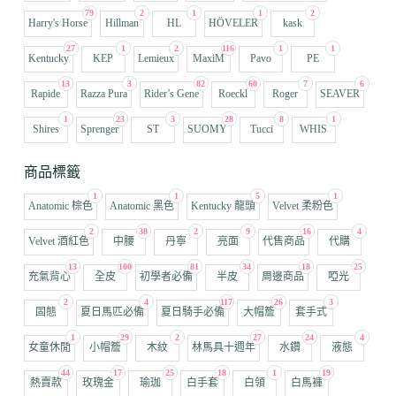
79
2
1
1
2
Harry's Horse
Hillman
HL
HÖVELER
kask
27
1
2
116
1
1
Kentucky
KEP
Lemieux
MaxiM
Pavo
PE
13
3
82
60
7
6
Rapide
Razza Pura
Rider’s Gene
Roeckl
Roger
SEAVER
1
23
3
28
8
1
Shires
Sprenger
ST
SUOMY
Tucci
WHIS
商品標籤
1
1
5
1
Anatomic 棕色
Anatomic 黑色
Kentucky 龍頭
Velvet 柔粉色
2
38
2
9
16
4
Velvet 酒紅色
中腰
丹寧
亮面
代售商品
代購
13
100
81
34
18
25
充氣背心
全皮
初學者必備
半皮
周邊商品
啞光
2
4
117
26
3
固態
夏日馬匹必備
夏日騎手必備
大帽簷
套手式
1
29
2
27
24
4
女童休閒
小帽簷
木紋
林馬具十週年
水鑽
液態
44
17
25
18
1
19
熱賣款
玫瑰金
瑜珈
白手套
白領
白馬褲