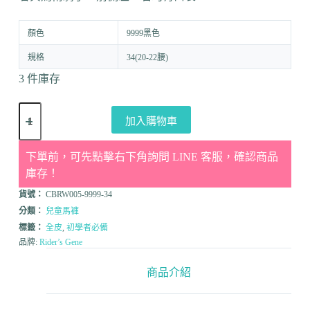
顏色
9999黑色
規格
34(20-22腰)
3 件庫存
加入購物車
下單前，可先點擊右下角詢問 LINE 客服，確認商品
庫存！
貨號：
CBRW005-9999-34
分類：
兒童馬褲
標籤：
全皮
,
初學者必備
品牌:
Rider’s Gene
商品介紹