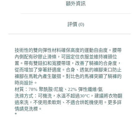
額外資訊
評價 (0)
技術性的雙向彈性材料確保高度的運動自由度。腰帶
內側配有矽膠止滑條，可固定住衣服並維持褲頭位
置。帶有雙鈕扣和寬腰帶環，改善了騎褲的合身度，
從而增加了穿著舒適度。合身、透氣的褲腳束口防止
褲腳在馬靴內產生皺摺。對比色的馬褲突顯了騎褲的
時尚設計。
材質：78% 聚酰胺/尼龍、22% 彈性纖維/氨
洗滌方式：可機洗，水溫不超過30°C，建議將衣物翻
過來洗，不使用柔軟劑、不適合烘乾機使用。更多詳
情請見洗標。
*