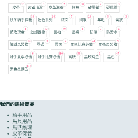
15
3
2
80
2
3
皮帶
皮革清潔
皮革滋養
短袖
矽膠墊
碳纖維
39
24
7
29
5
3
秋冬騎手保暖
粉色系列
絨面
網眼
羊毛
膏狀
1
12
79
1
7
4
藍玫瑰金
蚊蠅困擾
長袖
長襪
防曬
防潑水
14
3
7
24
9
障礙馬裝備
零碼
霧面
馬匹比賽必備
馬術馬裝備
6
110
58
2
47
騎手夏季必備
騎手比賽必備
高腰
黑玫瑰金
黑色
117
黑色星期五
我們的馬術商品
騎手用品
馬具用品
馬匹護理
皮革保養